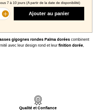
ous 7 à 10 jours (A partir de la date de disponibilité)
Ajouter au panier
basses gigognes rondes Palma dorées
combinent
nité avec leur design rond et leur
finition dorée
,
ar une
structure en métal noir
.
 gigogne
permet un emboîtement pratique pour
e l’espace ou une disposition étendue pour
 invités.
, en
fonte d’aluminium résistant aux rayures
, et la
buste en
métal noir
, assurent durabilité et élégance.
 est parfait pour ajouter une touche sophistiquée et
à tout intérieur, tout en étant
facile à entretenir
.
Qualité et Confiance