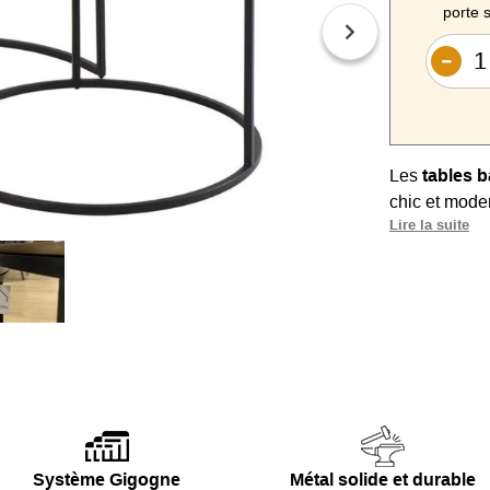
porte s
Les
tables 
chic et moder
Lire la suite
contrastée p
Leur
format
économiser d
accueillir vos
Les plateaux
structure ro
Le duo Palma
fonctionnelle 
Système Gigogne
Métal solide et durable