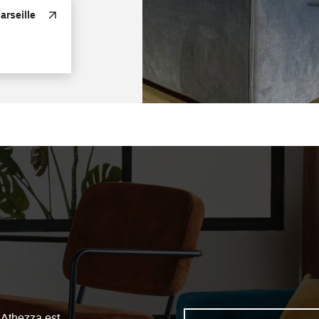
rseille
 Athezza est