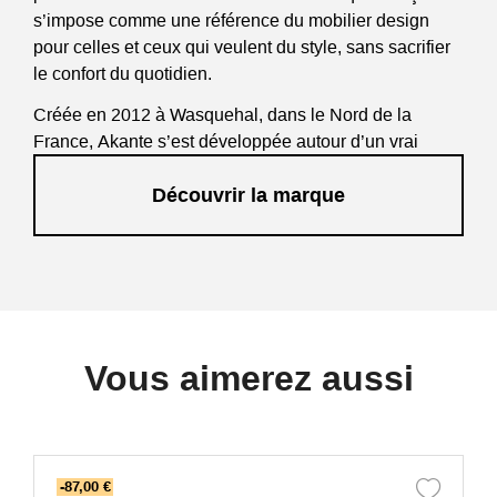
s’impose comme une référence du mobilier design
pour celles et ceux qui veulent du style, sans sacrifier
le confort du quotidien.
Créée en 2012 à Wasquehal, dans le Nord de la
France, Akante s’est développée autour d’un vrai
savoir-faire industriel, d’une culture du mécanisme
Découvrir la marque
intelligent et d’un goût marqué pour les finitions
premium. Decostock est revendeur Akante et vous
propose une sélection de mobilier Akante pensée pour
le salon, la salle à manger et les espaces de réception.
La marque Akante – aussi parfois recherchée sous
l’orthographe Arkante – conçoit ses collections autour
d’une idée simple : créer du mobilier contemporain
Vous aimerez aussi
haut de gamme, beau à regarder, agréable à utiliser et
durable dans le temps.
-87,00 €