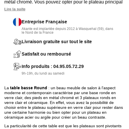
métal chromé. Vous pouvez opter pour le plateau principal
en céramique (2 coloris). Plateaux pivotants pour position
Lire la suite
ouverture ou fermée. Solide avec base en verre 12 mm et
Entreprise Française
plateau en céramique techlam.
Akante est implantée depuis 2012 à Wasquehal (59), dans
le Nord de la France
Livraison gratuite sur tout le site
Satisfait ou remboursé
Info produits : 04.95.05.72.29
9h-19h, du lundi au samedi
La
table basse Round
: un beau meuble de salon à l'aspect
moderne et contemporain caractérise par une base ronde en
verre clair, des pieds en métal chromé et 3 plateaux ronds en
verre clair et céramique. En effet, vous avez la possibilité de
choisir entre le plateau supérieure en verre clair pour rester dans
une certaine harmonie ou bien opter pour un plateau en
céramique acier ou argile pour créer un beau contraste.
La particularité de cette table est que les plateaux sont pivotants