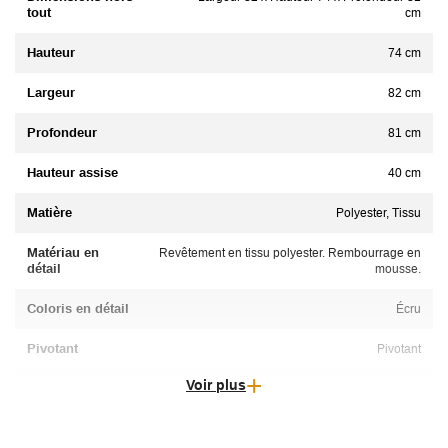
tout
cm
Hauteur
74 cm
Largeur
82 cm
Profondeur
81 cm
Hauteur assise
40 cm
Matière
Polyester, Tissu
Matériau en
Revêtement en tissu polyester. Rembourrage en
détail
mousse.
Coloris en détail
Écru
Pivotant
Pivotant
Voir plus
Montage
Déjà monté