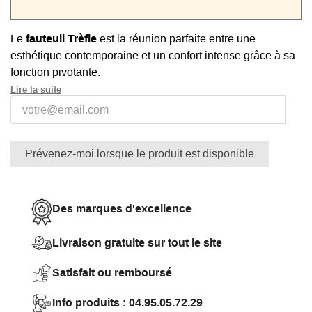
Le
fauteuil Trèfle
est la réunion parfaite entre une
esthétique contemporaine et un confort intense grâce à sa
fonction pivotante.
Lire la suite
•
Design contemporain :
pied en forme de trèfle, dossier
incurvé matelassé en boudoirs cylindriques, tissu écru
élégant et accueillant
Prévenez-moi lorsque le produit est disponible
•
Pivotant et confortable :
siège rotatif à 360°, dossier
enveloppant, rembourrage en mousse polyuréthane
•
Fabrication de qualité :
un tissu épais et résistant à
Des marques d'excellence
l'usure, des garnissages en mousse de haute densité
Marque Signature
Livraison gratuite sur tout le site
Largeur 82 x Profondeur 81 x Hauteur 74 cm
Satisfait ou remboursé
Info produits : 04.95.05.72.29