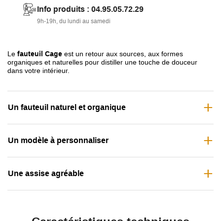
Info produits : 04.95.05.72.29
polyuréthane avec couche de fibres douces et dossier en
9h-19h, du lundi au samedi
mousse super souple
Le
fauteuil Cage
est un retour aux sources, aux formes
organiques et naturelles pour distiller une touche de douceur
dans votre intérieur.
Un fauteuil naturel et organique
Un modèle à personnaliser
Une assise agréable