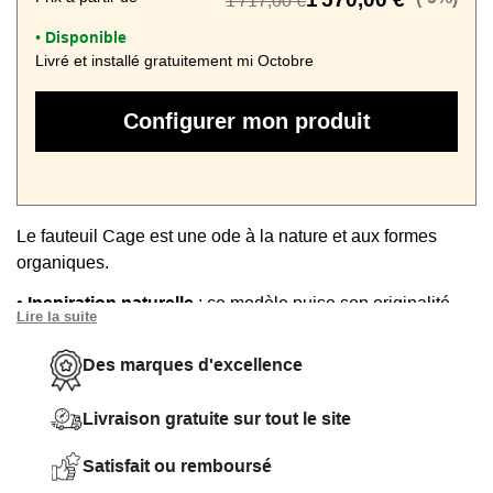
1 717,00 €
Disponible
•
Livré et installé gratuitement mi Octobre
Configurer mon produit
Le fauteuil Cage est une ode à la nature et aux formes
organiques.
• Inspiration naturelle
: ce modèle puise son originalité
Lire la suite
dans la nature et les matières organiques. Esprit vintage et
scandinave avec son dossier incurvé à barreaux en bois et
Des marques d'excellence
coussins généreux
Livraison gratuite sur tout le site
• 100% Personnalisable
: vous créez un siège unique en
choisissant le tissu, la couleur et la teinte du bois
Satisfait ou remboursé
• Assise confortable
: une assise en mousse