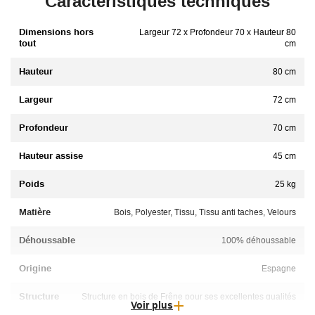
Caractéristiques techniques
Dimensions hors
Largeur 72 x Profondeur 70 x Hauteur 80
tout
cm
Hauteur
80 cm
Largeur
72 cm
Profondeur
70 cm
Hauteur assise
45 cm
Poids
25 kg
Matière
Bois, Polyester, Tissu, Tissu anti taches, Velours
Déhoussable
100% déhoussable
Origine
Espagne
Structure
Structure en bois de Frêne pour ses excellentes qualités
Voir plus
de résistance, de durabilité et d'esthétique