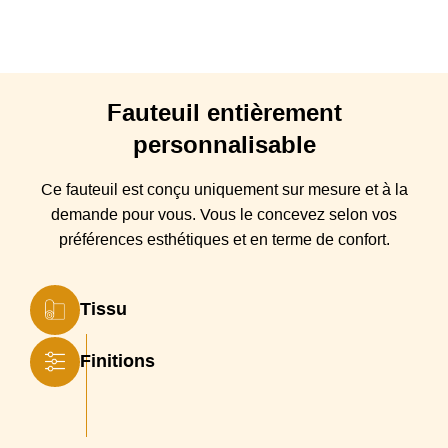
Coussin(s)
Mousse polyuréthane densité 28 kg/m3 + couche de
Assise
fibres de 150 grammes/m3
Coussin(s)
Mousse super souple densité 18 kg/m3 recouverte
Dossier
de fibre 150 grammes/m3
Fauteuil
entièrement
personnalisable
Piétement
Pieds en bois de frêne
Ce fauteuil est conçu
uniquement sur mesure et à la
demande pour vous. Vous
le
concevez selon vos
préférences esthétiques et en terme de confort.
Tissu
Finitions