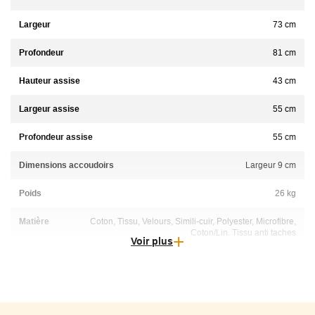
Largeur
73 cm
Profondeur
81 cm
Hauteur assise
43 cm
Largeur assise
55 cm
Profondeur assise
55 cm
Dimensions accoudoirs
Largeur 9 cm
Poids
26 kg
Matière
Coton, Tissu, Velours, Simili-cuir, Polyester, Microfibre,
Coton/Lin, Tissu anti taches
Voir plus
Entretien
Nettoyage au pressing à sec (recommandé)
Déhoussable
100% déhoussable