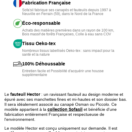
induisant un important gain de place.
Fabrication Française
Sofa'sil fabrique ses canapés et fauteuils depuis 1997 à
Ce modèle, de la
marque Sofasil
, est
confortable
avec
Neuville en Ferrain (59), dans le Nord de la France
son assise peu profonde et sa mousse haute densité
Éco-responsable
souple et durable.
Achats des matières premières dans un rayon de 100 km,
Bois massif de forêts Françaises, Colle à eau sans COV
Ce mini fauteuil est
personnalisable
avec choix du
revêtement et du confort.
Tissu Oeko-tex
Nombreux tissus labellisés Oeko-tex : sans impact pour la
Ce produit est
entièrement déhoussable
pour faciliter son
santé et la nature
entretien.
100% Déhoussable
Entretien facile et Possibilité d'acquérir une housse
Pour finir, il est
fabriqué en France
et de manière
supplémentaire
écologique.
Le
fauteuil Hector
: un ravissant fauteuil au design moderne et
épuré avec ses manchettes fines et mi-hautes et son dossier bas.
Il sera idéalement associé au canapé Osman ou Piccolo. Ce
modèle appartient à la
collection Sofasil
et bénéficie d'une
fabrication entièrement Française et respectueuse de
l'environnement.
Le modèle Hector est conçu uniquement sur demande. Il est