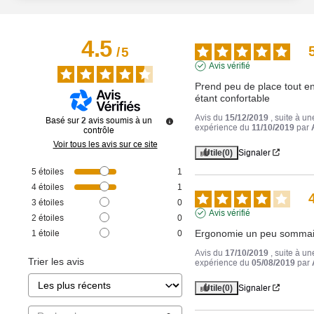
4.5
/
5
Avis vérifié
Prend peu de place tout en
étant confortable
Avis du
15/12/2019
, suite à un
Basé sur
2
avis soumis à un
expérience du
11/10/2019
par
contrôle
Voir tous les avis sur ce site
Utile
(0)
Signaler
5
étoiles
1
4
étoiles
1
3
étoiles
0
Avis vérifié
2
étoiles
0
Ergonomie un peu sommai
1
étoile
0
Avis du
17/10/2019
, suite à un
Trier les avis
expérience du
05/08/2019
par
Utile
(0)
Signaler