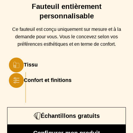
Origine
France
Fauteuil
entièrement
Forme Fauteuil
Petit fauteuil
personnalisable
Structure
Hêtre, panneaux multiplex et panneaux de fibres .
Ce fauteuil est conçu
uniquement sur mesure et à la
Structure enrobée de mousse polyuréthane et d'une sous-
housse en foamé agrafée
demande pour vous. Vous
le
concevez selon vos
préférences esthétiques et en terme de confort.
Suspensions
suspension sangles élastiques
Coussin(s)
Mousse Optimum Haute Résilience densité 35 kg /m3 +
Assise
calotte Haute Résilience 25 kg / m3
Tissu
Coussin(s)
remplissage flocon de mousse (option dossier en
Dossier
Confort et finitions
Fibres creuses siliconées)
Piétement
bois teinté wengué
Garantie
Garantie 3 ans. Tissus label Oeko-tex / Fabrication
écologique
Échantillons gratuits
Finition
Surpiqûre
Configurer mon produit