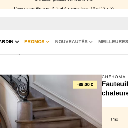
Payez avec Alma en 2, 3 et 4 x sans frais, 10 et 12 x >>
ARDIN
PROMOS
NOUVEAUTÉS
MEILLEURES
auteuil Joy côtelé ocre
CHEHOMA
Fauteuil
-88,00 €
chaleur
Prix