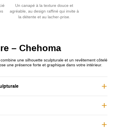
cié
Un canapé à la texture douce et
is pressé
avec un
tissu en polyester texturé
, ce
es
agréable, au design raffiné qui invite à
la détente et au lacher-prise.
ine originalité, confort et durabilité pour sublimer un
ntemporain.
dans notre collection de
fauteuils en tissu
.
ocre – Chehoma
 combine une silhouette sculpturale et un revêtement côtelé
ose une présence forte et graphique dans votre intérieur.
ulpturale