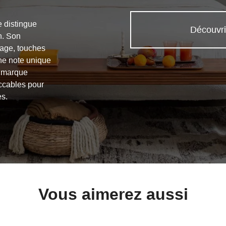
e distingue
Découvri
n. Son
tage, touches
une note unique
a marque
eccables pour
es.
Vous aimerez aussi