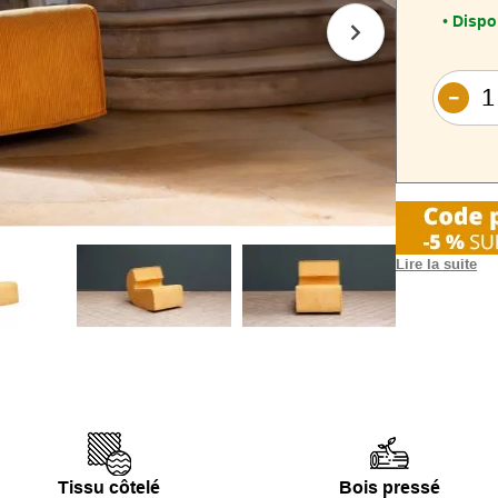
Dispo
•
Lire la suite
Le
fauteuil
sculpturale
ocre
.
Son
design
pièce forte p
Avec une
as
forme envelop
Tissu côtelé
Bois pressé