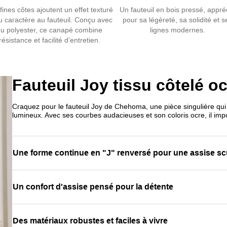
quotidien.
fines côtes ajoutent un effet texturé
Un fauteuil en bois pressé, appré
Conçu en
bo
u caractère au fauteuil. Conçu avec
pour sa légèreté, sa solidité et s
u polyester, ce canapé combine
lignes modernes.
fauteuil comb
résistance et facilité d’entretien.
intérieur co
A retrouver 
Fauteuil Joy tissu côtelé 
Craquez pour le fauteuil Joy de Chehoma, une pièce singulière qui
lumineux. Avec ses courbes audacieuses et son coloris ocre, il imp
Une forme continue en "J" renversé pour une assise sc
Un confort d'assise pensé pour la détente
Des matériaux robustes et faciles à vivre