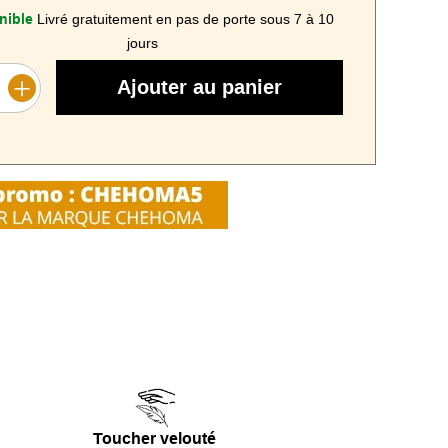
nible
Livré gratuitement en pas de porte sous 7 à 10
jours
Ajouter au panier
 Joy de Chehoma
séduit par sa
silhouette
 en forme de "J" renversé
et son
revêtement côtelé
 monobloc
aux courbes audacieuses en fait une
our un salon ou un coin lecture.
sise basse de 45 cm
, un
dossier incliné
et une
pante, il offre une posture relaxante idéale au
Toucher velouté