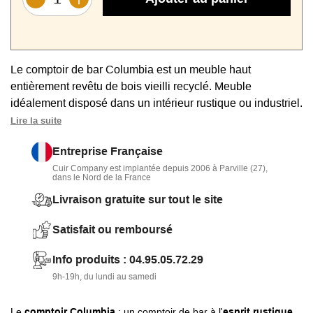
Le comptoir de bar Columbia est un meuble haut
entièrement revêtu de bois vieilli recyclé. Meuble
idéalement disposé dans un intérieur rustique ou industriel.
Nombreux rangements avec 3 tiroirs, 2 niches, un plateau
Lire la suite
inférieur et 2 portes avec espace divisé par une étagère.
Entreprise Française
Solide grâce à l'emploi de Pin recyclé.
Cuir Company est implantée depuis 2006 à Parville (27),
dans le Nord de la France
Livraison gratuite sur tout le site
Satisfait ou remboursé
Info produits : 04.95.05.72.29
9h-19h, du lundi au samedi
Le
comptoir Columbia
: un comptoir de bar à l'
esprit rustique,