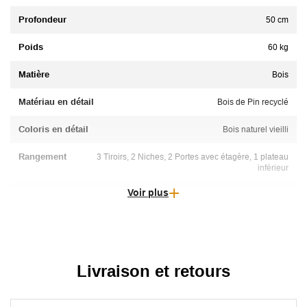
Profondeur
50 cm
Poids
60 kg
Matière
Bois
Matériau en détail
Bois de Pin recyclé
Coloris en détail
Bois naturel vieilli
Rangement
3 Tiroirs, 2 Niches, 2 Portes avec étagère, 1 plateau
inférieur
Voir plus
Forme
Rectangulaire
Livraison et retours