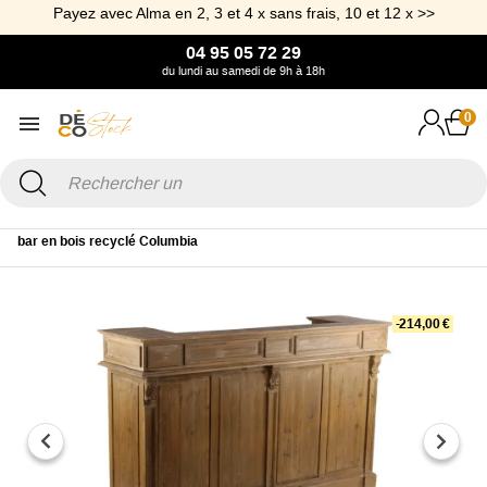
Payez avec Alma en 2, 3 et 4 x sans frais, 10 et 12 x >>
04 95 05 72 29
du lundi au samedi de 9h à 18h
0
Accueil
Mobilier
Meuble de rangement
Console
Comptoir de
bar en bois recyclé Columbia
-214,00 €