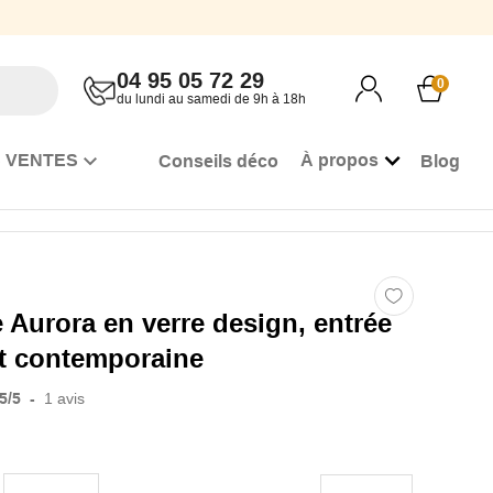
04 95 05 72 29
0
du lundi au samedi de 9h à 18h
 VENTES
À propos
Conseils déco
Blog
 Aurora en verre design, entrée
et contemporaine
5
/
5
-
1
avis