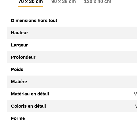
70 x 30 cm
90 x 36 cm
120 x 40 cm
Dimensions hors tout
Hauteur
Largeur
Profondeur
Poids
Matière
Matériau en détail
V
Coloris en détail
Forme