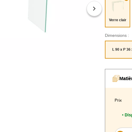
Verre clair
Dimensions :
L 90 x P 36
Matiè
Prix
Dis
•