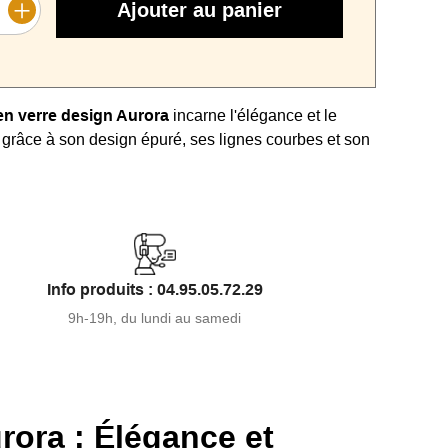
Ajouter au panier
en verre design Aurora
incarne l'élégance et le
grâce à son design épuré, ses lignes courbes et son
ent ou cristallin.
n trois dimensions (120x40x75 cm, 90x36x75 cm,
 elle s’adapte à tous les espaces, qu’ils soient
treints.
n
verre courbé à chaud de 12 mm d'épaisseur
,
Info produits : 04.95.05.72.29
e haut de gamme allie robustesse et esthétique.
9h-19h, du lundi au samedi
 elle peut être utilisée comme meuble d’entrée,
atif ou bureau minimaliste.
emporel en fait une pièce durable qui sublime tous
rora : Élégance et
.