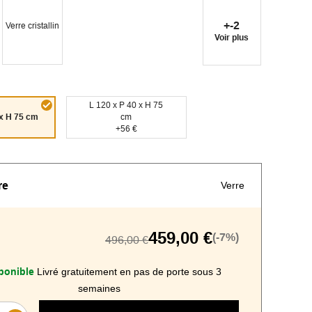
+-2
Verre cristallin
Voir plus
L 120 x P 40 x H 75
 x H 75 cm
cm
+56 €
re
Verre
459,00 €
(-7%)
496,00 €
ponible
Livré gratuitement en pas de porte sous 3
semaines