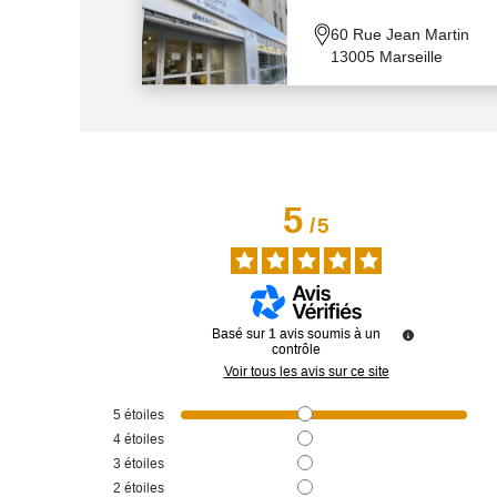
60 Rue Jean Martin
13005 Marseille
5
/
5
Basé sur
1
avis soumis à un
contrôle
Voir tous les avis sur ce site
5
étoiles
4
étoiles
3
étoiles
2
étoiles