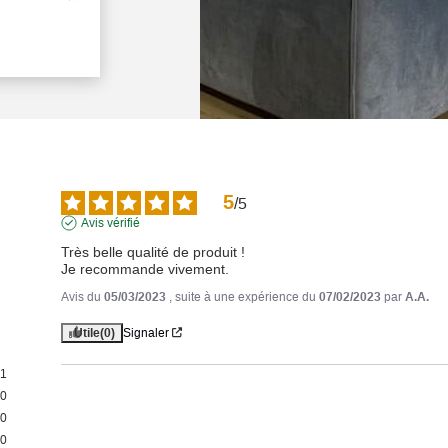
5
/
5
Avis vérifié
Très belle qualité de produit ! 

Je recommande vivement.
Avis du
05/03/2023
, suite à une expérience du
07/02/2023
par
A.A.
Utile
(0)
Signaler
1
0
0
0