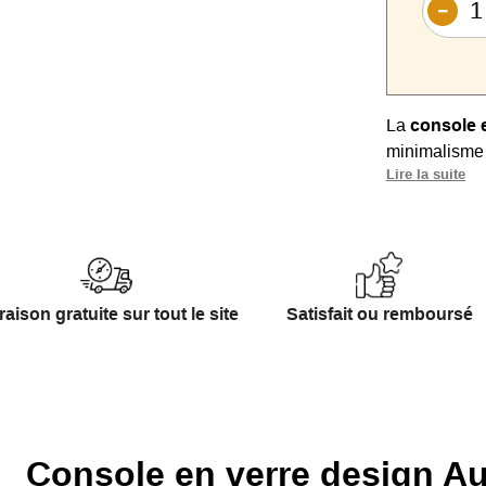
La
console 
minimalisme 
Lire la suite
verre transpar
Disponible e
70x30x75 cm),
grands ou res
Fabriquée e
raison gratuite sur tout le site
Satisfait ou remboursé
cette consol
Polyvalente,
support décor
Son style int
Console en verre design Au
les intérieurs