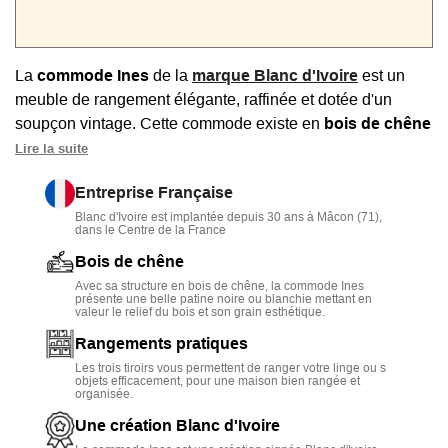
La
commode Ines
de la
marque Blanc d'Ivoire
est un
meuble de rangement élégante, raffinée et dotée d'un
soupçon vintage. Cette commode existe en
bois de chêne
noir
ou
blanchi,
et elle est agrémentée d'embouts et de
Lire la suite
poignées en laiton.
Entreprise Française
Ce meuble de chambre ou de salon comporte
3 grands
Blanc d'Ivoire est implantée depuis 30 ans à Mâcon (71),
dans le Centre de la France
tiroirs
permettant de ranger vos sous-vêtements, de la
vaisselle, du linge de maison ou autres objets à votre
Bois de chêne
convenance.
Avec sa structure en bois de chêne, la commode Ines
présente une belle patine noire ou blanchie mettant en
valeur le relief du bois et son grain esthétique.
Ce produit jouit d'une fabrication robuste avec sa
structure
en bois de chêne
et ses embouts en fer.
Rangements pratiques
Les trois tiroirs vous permettent de ranger votre linge ou s
objets efficacement, pour une maison bien rangée et
organisée.
Une création Blanc d'Ivoire