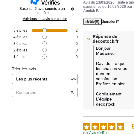
Avis du
13/03/2026
, suite à un
expérience du
16/02/2026
par
Basé sur
2
avis soumis à un
Annick P.
contrôle
Voir tous les avis sur ce site
Utile
(0)
Signaler
5
étoiles
2
Réponse de
4
étoiles
0
decostock.fr
3
étoiles
0
Bonjour 
2
étoiles
0
Madame,

1
étoile
0
Ravi de lire que 
les chaises vous 
Trier les avis
donnent 
satisfaction.

Profitez en bien.

Cordialement.

L’équipe 
decostock
Avis vérifié