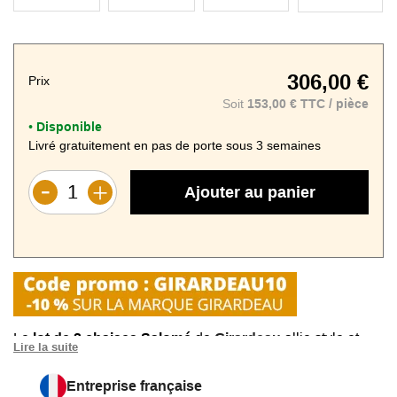
306,00 €
Prix
Jaune Paille
Rose Saumon
Vert Bouteille
Soit
153,00 € TTC / pièce
Disponible
•
Livré gratuitement en pas de porte sous 3 semaines
Ajouter au panier
Le
lot de 2 chaises Salomé
de
Girardeau
allie style et
Lire la suite
praticité avec son
dossier incurvé
, son
matelassage
vertical
et son
assise lisse
et rembourrée.
Entreprise française