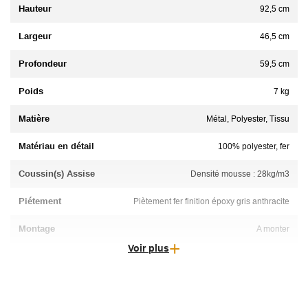
Hauteur
92,5 cm
Largeur
46,5 cm
Profondeur
59,5 cm
Poids
7 kg
Matière
Métal, Polyester, Tissu
Matériau en détail
100% polyester, fer
Coussin(s) Assise
Densité mousse : 28kg/m3
Piétement
Piètement fer finition époxy gris anthracite
Montage
A monter
Voir plus
Particularité
Lot de 2 chaises
Tissu
Test de résistance à l'usure (martindale) : 30000 tours