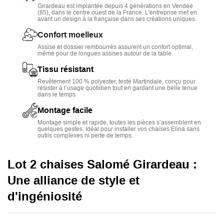
Girardeau est implantée depuis 4 générations en Vendée
Une
poignée arrondie intégrée
en haut du dossier facilite
(85), dans le centre ouest de la France. L'entreprise met en
avant un design à la française dans ses créations uniques.
leur déplacement sans risquer de salir le tissu.
Confort moelleux
Disponibles en
six coloris
(bleu cobalt, jaune paille, beige
Assise et dossier rembourrés assurent un confort optimal,
sable, rose saumon, gris anthracite, vert bouteille), elles
même pour de longues assises autour de la table.
s’adaptent à tous les styles.
Tissu résistant
Leurs dimensions (
L.46,5 x P.59,5 x H.92,5 cm
) et leur
Revêtement 100 % polyester, testé Martindale, conçu pour
résister à l’usage quotidien tout en gardant une belle tenue
mousse haute densité 28 kg/m³
garantissent un confort
dans le temps.
optimal.
Montage facile
Montage simple et rapide, toutes les pièces s’assemblent en
Conçues avec des
pieds en métal époxy
et un
tissu testé
quelques gestes. Idéal pour installer vos chaises Elina sans
Martindale 30 000 tours
, elles sont durables et élégantes.
outils complexes ni perte de temps.
Lot 2 chaises Salomé
Girardeau :
Une alliance de style et
d'ingéniosité