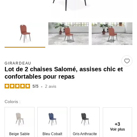
GIRARDEAU
Lot de 2 chaises Salomé, assises chic et
confortables pour repas
5
/
5
-
2
avis
Coloris :
+3
Voir plus
Beige Sable
Bleu Cobalt
Gris Anthracite