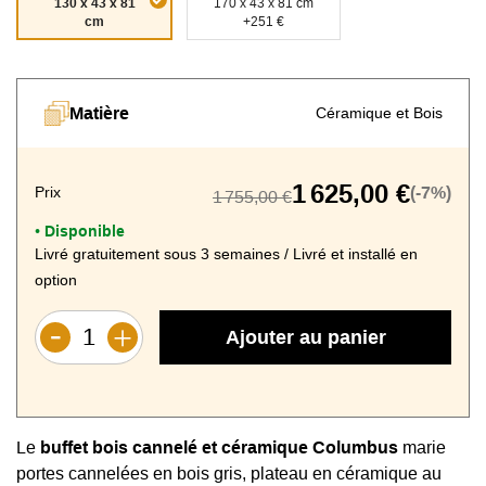
130 x 43 x 81
170 x 43 x 81 cm
Céramique
Céramique
cm
+251 €
Céramique
Céramique
Marbre
Marbre
Marbre Doro
Marbre mat
Fiorentino
Marquina
Matière
Céramique et Bois
Céramique
Céramique
Céramique
Silver
Titane
Travertin
1 625,00 €
Prix
(-7%)
1 755,00 €
Disponible
•
Livré gratuitement sous 3 semaines / Livré et installé en
option
Ajouter au panier
Le
buffet bois cannelé et céramique Columbus
marie
portes cannelées en bois gris, plateau en céramique au