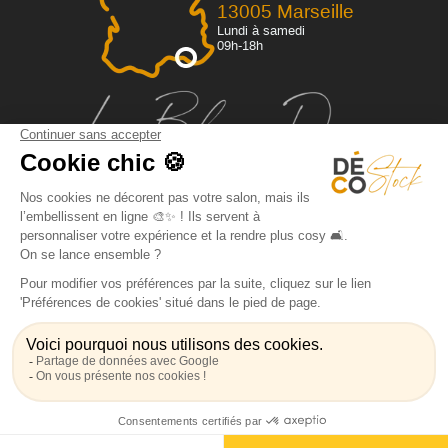
13005 Marseille
Lundi à samedi
09h-18h
Qui sommes-nous?
Dossier de presse
FAQ
Espace pro
Mentions légales / CGV
Politique de confidentialité
Livraison
Paiement sécurisé et facilités de paiement
Magasin Canapé Marseille
Canapé Rapido
Fauteuil Cuir
Canapé lin
© 2026 Decostock