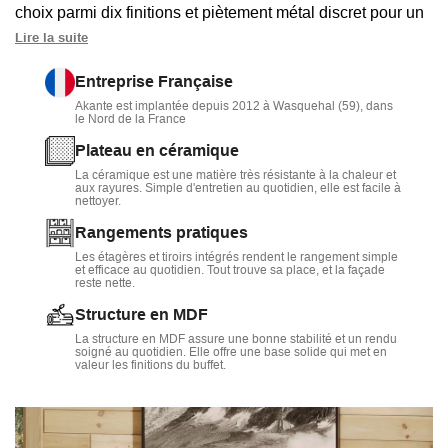
choix parmi dix finitions et piètement métal discret pour un
style chic et actuel.
Lire la suite
Proposé en version 130 cm avec deux portes et étagères
Entreprise Française
ou en 170 cm avec deux portes et trois tiroirs centraux, il
Akante est implantée depuis 2012 à Wasquehal (59), dans
le Nord de la France
offre un rangement organisé pour la vaisselle, le linge de
table ou les papiers du quotidien.
Plateau en céramique
La céramique est une matière très résistante à la chaleur et
Sa céramique résistante et son corps en MDF plaqué bois
aux rayures. Simple d'entretien au quotidien, elle est facile à
nettoyer.
supportent sans crainte objets déco, lampe ou cadre,
même au quotidien.
Rangements pratiques
Les étagères et tiroirs intégrés rendent le rangement simple
Ce meuble devient un allié pratique pour recevoir, tout en
et efficace au quotidien. Tout trouve sa place, et la façade
reste nette.
structurant élégamment l’espace. À retrouver avec toute
Structure en MDF
notre sélection de
buffets
pour meubler votre séjour.
La structure en MDF assure une bonne stabilité et un rendu
soigné au quotidien. Elle offre une base solide qui met en
valeur les finitions du buffet.