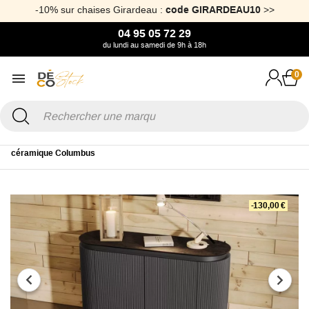
-10% sur chaises Girardeau :
code GIRARDEAU10
>>
04 95 05 72 29
du lundi au samedi de 9h à 18h
0
Accueil
Mobilier
Meuble de rangement
Buffet
Buffet en
céramique Columbus
-130,00 €