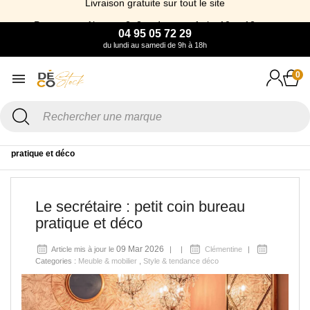
Payez avec Alma en 2, 3 et 4 x sans frais, 10 et 12 x >>
04 95 05 72 29
du lundi au samedi de 9h à 18h
0
Accueil
Blog
Meuble & mobilier
Le secrétaire : petit coin bureau
pratique et déco
Le secrétaire : petit coin bureau
pratique et déco
09 Mar 2026
Article mis à jour le
Clémentine
Categories :
Meuble & mobilier
,
Style & tendance déco