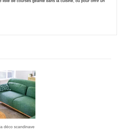
ne liste de courses géante dans la cuisine, ou pour offrir un
 la déco scandinave