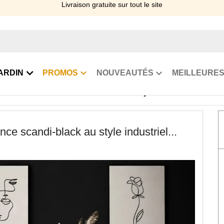
Payez avec Alma en 2, 3 et 4 x sans frais, 10 et 12 x >>
ARDIN
PROMOS
NOUVEAUTÉS
MEILLEURES
noir : de la tendance scandi-black au style industriel...
ce scandi-black au style industriel...