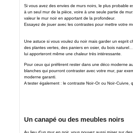
Si vous avez des envies de murs noirs, le plus probable es
à un seul mur de la pièce, voire à une seule partie de mur
valeur le mur noir en apportant de la profondeur.
Essayez de jouer avec les contrastes pour mettre votre mu
Une astuce si vous voulez du noir mais garder un esprit ch
des plantes vertes, des paniers en osier, du bois naturel.
lui apporteront même une chaleur très intéressante.
Pour ceux qui préfèrent rester dans une déco moderne au
blanches qui pourront contraster avec votre mur, par exem
moderne garanti.
A tester également : le contraste Noir-Or ou Noir-Cuivre, q
Un canapé ou des meubles noirs
Au lieu d'un mur en noir, vous pouvez aussi miser sur de