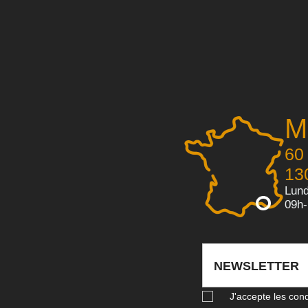
M
60
13
Lund
09h
NEWSLETTER
J'accepte les cond