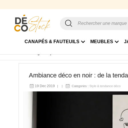
CANAPÉS & FAUTEUILS
MEUBLES
J
Accueil
Blog
Style & tendance déco
Ambiance déco en 
Ambiance déco en noir : de la tendan
19 Dec 2019
Categories :
Style & tendance déco