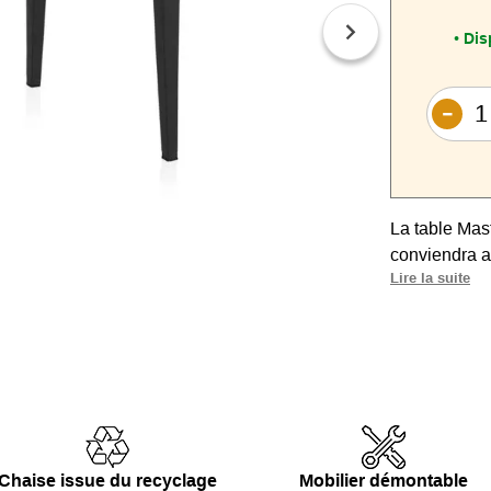
Dis
•
La table Mast
conviendra a
Lire la suite
Elégante avec
Parfaite po
polypropylène
Entretien faci
Bonne stabil
Chaise issue du recyclage
Mobilier démontable