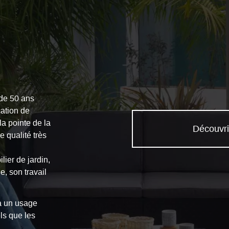
 de 50 ans
cation de
la pointe de la
Découvri
 qualité très
ier de jardin,
, son travail
 à un usage
els que les