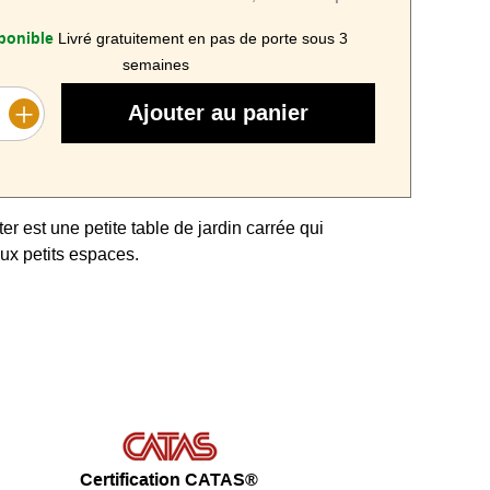
ponible
Livré gratuitement en pas de porte sous 3
semaines
Ajouter au panier
er est une petite table de jardin carrée qui
ux petits espaces.
 revêtement tout en résine gris anthracite.
ur les C.H.R et campings
avec sa résine
 résistante aux U.V et à la pluie.
le.
ité grâce aux
pieds antidérapants.
Certification CATAS®