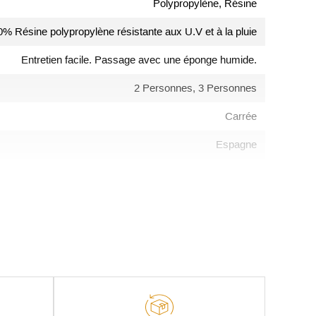
Polypropylène, Résine
% Résine polypropylène résistante aux U.V et à la pluie
Entretien facile. Passage avec une éponge humide.
2 Personnes, 3 Personnes
Carrée
Espagne
Pieds avec patins anti-dérapants
Snacks / Campings
CATAS®