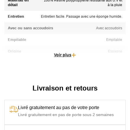
Matériau en
100% Résine polypropylène résistante aux U.V et
détail
à la pluie
Entretien
Entretien facile. Passage avec une éponge humide.
Avec ou sans accoudoirs
Avec accoudoirs
Empilable
Empilable
Origine
Espagne
Voir plus
Particularité
Pieds avec patins anti-dérapants
Usage
Snacks / Campings
Livraison et retours
Livré gratuitement au pas de votre porte
Livré gratuitement en pas de porte sous 2 semaines