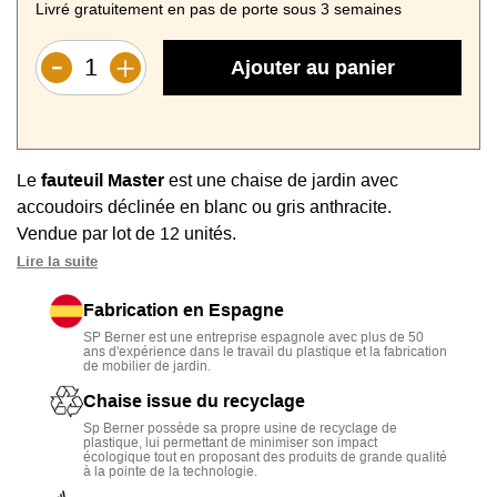
Livré gratuitement en pas de porte sous 3 semaines
Ajouter au panier
Le
fauteuil Master
est une chaise de jardin avec
accoudoirs déclinée en blanc ou gris anthracite.
Vendue par lot de 12 unités.
Convient parfaitement aux
CHR et campings
avec
Lire la suite
polypropylène robuste et résistant aux intempéries et aux
Fabrication en Espagne
rayons U.V.
SP Berner est une entreprise espagnole avec plus de 50
Modèle
facile à entretenir
.
ans d'expérience dans le travail du plastique et la fabrication
Empilable
pour un faible encombrement.
de mobilier de jardin.
Chaise issue du recyclage
Sp Berner possède sa propre usine de recyclage de
plastique, lui permettant de minimiser son impact
écologique tout en proposant des produits de grande qualité
à la pointe de la technologie.