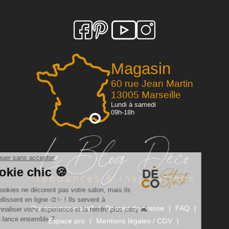
Magasin
60 rue Jean Martin
13005 Marseille
Lundi à samedi
09h-18h
Qui sommes-nous?
Dossier de presse
FAQ
Espace pro
Mentions légales / CGV