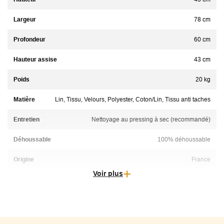
Largeur
78 cm
Profondeur
60 cm
Hauteur assise
43 cm
Poids
20 kg
Matière
Lin, Tissu, Velours, Polyester, Coton/Lin, Tissu anti taches
Entretien
Nettoyage au pressing à sec (recommandé)
Déhoussable
100% déhoussable
Origine
France
Voir plus
Structure
Hêtre, panneaux multiplex et panneaux de fibres .
Structure enrobée de mousse polyuréthane et d'une sous-
housse en foamé agrafée
Suspensions
suspension ressorts Nosags