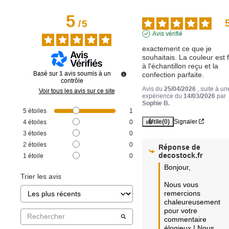
5
/
5
Avis vérifié
exactement ce que je 
souhaitais. La couleur est f
à l'échantillon reçu et la 
Basé sur
1
avis soumis à un
confection parfaite.
contrôle
Avis du
25/04/2026
, suite à un
Voir tous les avis sur ce site
expérience du
14/03/2026
par
Sophie B.
5
étoiles
1
Utile
(0)
Signaler
4
étoiles
0
3
étoiles
0
2
étoiles
0
Réponse de
decostock.fr
1
étoile
0
Bonjour, 

Trier les avis
Nous vous 
remercions 
chaleureusement 
pour votre 
commentaire 
élogieux ! Nous 