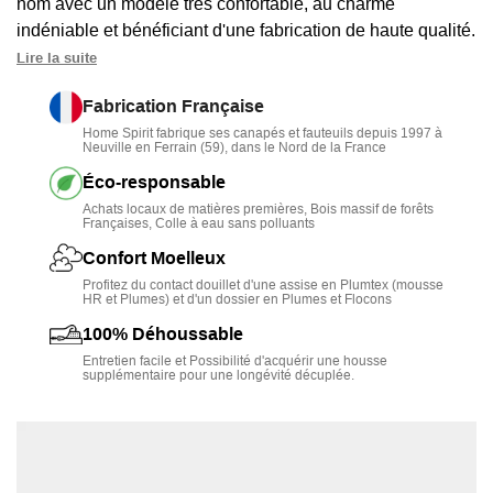
nom avec un modèle très confortable, au charme
indéniable et bénéficiant d'une fabrication de haute qualité.
Lire la suite
Un
confort douillet
: une
assise Plumtex
associant de la
mousse HR 35 kg/m3 et des plumes moelleuses. Aussi,
Fabrication Française
des ressorts Nosags qui ne se déforment pas.
Home Spirit fabrique ses canapés et fauteuils depuis 1997 à
Neuville en Ferrain (59), dans le Nord de la France
Une
élégance intemporelle
: un modèle bohème,
Éco-responsable
moderne, naturel et chic avec sa finition loose, son tissu en
Achats locaux de matières premières, Bois massif de forêts
lin ou velours et sa couture bord à bord.
Françaises, Colle à eau sans polluants
Un
pouf unique
: vous personnalisez le tissu, la couleur et
Confort Moelleux
la finition.
Profitez du contact douillet d'une assise en Plumtex (mousse
HR et Plumes) et d'un dossier en Plumes et Flocons
Une
fabrication Française écologique
: ce bout de
100% Déhoussable
canapé est réalisé à Neuville en Ferrain, dans le Nord de
Entretien facile et Possibilité d'acquérir une housse
supplémentaire pour une longévité décuplée.
la France, par
Home Spirit
.
100% Déhoussable
: pour une facilité d'entretien et le
changement possible de housse.