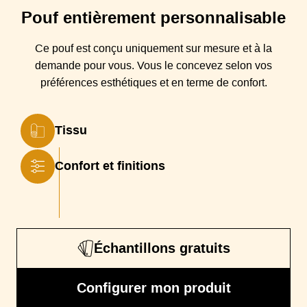
Pouf
entièrement personnalisable
Coussin(s)
Plumtex : base en mousse Haute Résilience
Assise
indéformable 35kg/m3 + percale remplissage plumes
Françaises
Ce pouf est conçu
uniquement sur mesure et à la
demande pour vous. Vous
le
concevez selon vos
Piétement
bois
préférences esthétiques et en terme de confort.
Garantie
Garantie 3 ans
Certification
Oeko-Tex ®
Tissu
Confort et finitions
Échantillons gratuits
Configurer mon produit