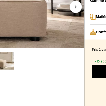
Gamme de
Matiè
Confo
Prix à par
Dispo
•