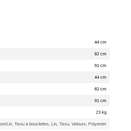
44 cm
82 cm
91 cm
44 cm
82 cm
91 cm
23 kg
on/Lin, Tissu à bouclettes, Lin, Tissu, Velours, Polyester