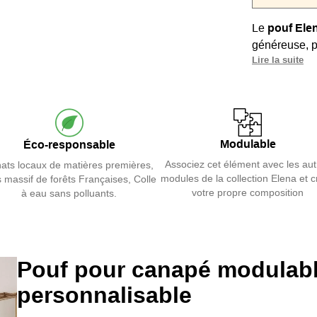
Le
pouf Ele
généreuse, po
Lire la suite
Son garnissa
vous l’utili
prolongemen
Ses pieds dis
Modulable
Éco-responsable
apportent une
Associez cet élément avec les aut
ats locaux de matières premières,
Personnalisab
modules de la collection Elena et 
 massif de forêts Françaises, Colle
Texguard, il
votre propre composition
à eau sans polluants.
quotidien.
Fabriqué en 
et élégant s
Pouf pour canapé modulabl
composition
personnalisable
Consultez no
plus conforta