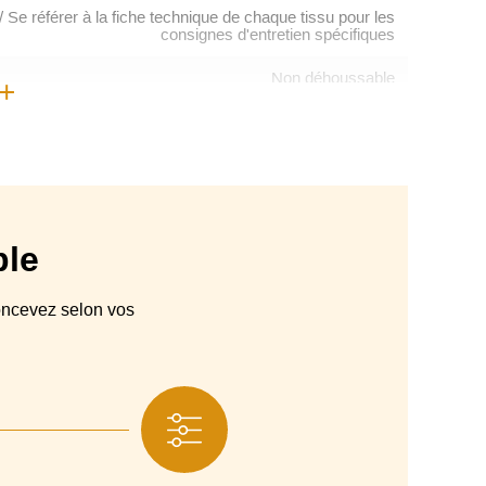
e référer à la fiche technique de chaque tissu pour les
consignes d'entretien spécifiques
Non déhoussable
France
Canapé modulable
ibres. Structure enrobée de mousse polyuréthane + ouate
ble
Sangles élastiques entrecroisées
um Haute Résilience 35 Kg m3 + calotte HR 25 Kg/m3
ncevez selon vos
Bois wengué
3 ans
Oeko-Tex ®