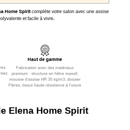
na Home Spirit
complète votre salon avec une assise
lyvalente et facile à vivre.
ge haute résilience assure un confort durable, que
siez comme repose-pieds, assise d’appoint ou
t d’un canapé.
crets, sa finition piquée et ses coutures bord à bord
Haut de gamme
 ligne soignée, sans alourdir l’espace.
res
Fabrication avec des matériaux
le en tissu, couleur et traitement anti-taches
créez
premium : structure en hêtre massif,
 s’adapte à votre décoration comme à votre usage
mousse d'assise HR 35 kg/m3, dossier
Fibres, tissus haute résistance à l'usure
France par la
marque Home Spirit
, ce module solide
’associe aux éléments Elena pour créer une
e Elena Home Spirit
 harmonieuse.
tre offre de
pouf en tissu
pour composer un salon
ble.