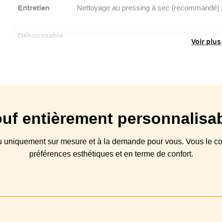
Entretien
Nettoyage au pressing à sec (recommandé) / S
Déhoussable
Voir plus
Origine
Type canapé
Structure
Hêtre et panneaux de particules ou de f
uf
entièrement personnalisa
Suspensions
Coussin(s) Assise
Mousse Optim
çu
uniquement sur mesure et à la demande pour vous. Vous
le
co
préférences esthétiques et en terme de confort.
Piétement
Garantie
Certification