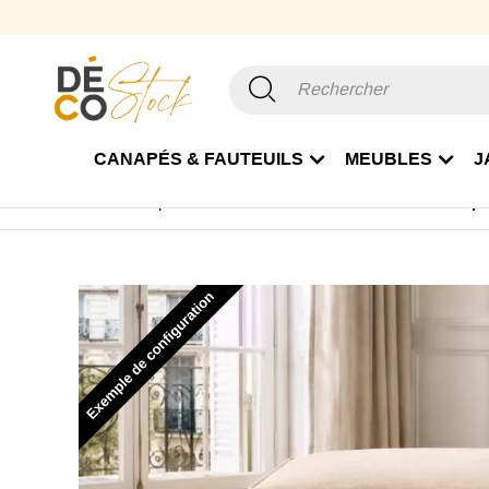
CANAPÉS & FAUTEUILS
MEUBLES
J
Accueil
Canapé & Fauteuil
Pouf
Pouf Tissu
Pouf p