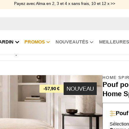
Payez avec Alma en 2, 3 et 4 x sans frais, 10 et 12 x >>
ARDIN
PROMOS
NOUVEAUTÉS
MEILLEURES
our canapé modulable Elena
HOME SPIR
Pouf po
NOUVEAU
-57,90 €
Home Sp
Pouf
Sélection