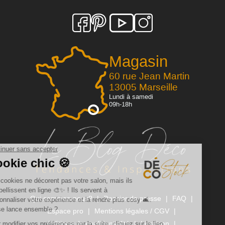
Magasin
60 rue Jean Martin
13005 Marseille
Lundi à samedi
09h-18h
Qui sommes-nous?
Dossier de presse
FAQ
Espace pro
Mentions légales / CGV
Politique de confidentialité
Livraison