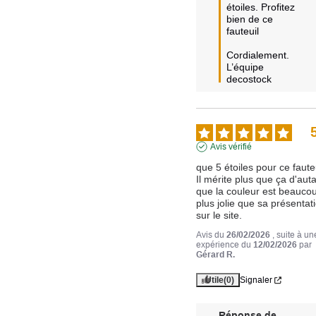
étoiles. Profitez 
bien de ce 
fauteuil

Cordialement.

L’équipe 
decostock
Avis vérifié
que 5 étoiles pour ce fauteu
Il mérite plus que ça d'auta
que la couleur est beaucou
plus jolie que sa présentati
sur le site.
Avis du
26/02/2026
, suite à un
expérience du
12/02/2026
par
Gérard R.
Utile
(0)
Signaler
Réponse de