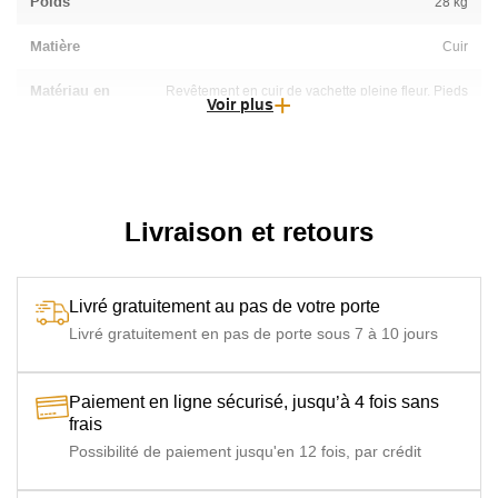
Poids
28 kg
Matière
Cuir
Matériau en
Revêtement en cuir de vachette pleine fleur, Pieds
Voir plus
détail
en Bois
Coloris en détail
Vintage Cigare
Entretien
Appliquer une crème nourrissante afin de préserver sur le
long terme la souplesse et sa durée de vie
Livraison et retours
Epaisseur du cuir
1 mm
Assise
Livré gratuitement au pas de votre porte
Rembourrage en mousse polyuréthane densité 35 - 40
kg/m3
Livré gratuitement en pas de porte sous 7 à 10 jours
Déhoussable
Non déhoussable
Paiement en ligne sécurisé, jusqu’à 4 fois sans
Forme Fauteuil
Club
frais
Possibilité de paiement jusqu'en 12 fois, par crédit
Piétement
Pied en bois Hévéa