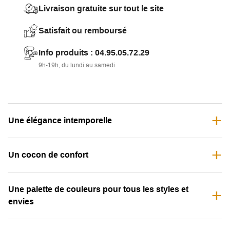
Conçu pour offrir un
confort inégalé
, il enveloppe
Livraison gratuite sur tout le site
l'utilisateur grâce à une assise en
mousse haute densité
et des accoudoirs enveloppants.
Satisfait ou remboursé
Disponible en
plusieurs couleurs
, ce fauteuil s'adapte à
Info produits : 04.95.05.72.29
tous les styles de décoration.
9h-19h, du lundi au samedi
Sa
robustesse
et la
qualité de ses matériaux
en font un
investissement durable
, avec une patine unique qui se
bonifie au fil des ans.
Une élégance intemporelle
Un cocon de confort
Une palette de couleurs pour tous les styles et
envies