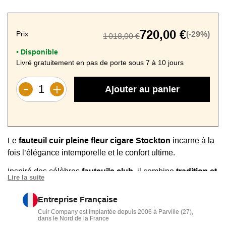
720,00 €
Prix
(-29%)
1 018,00 €
Cuir Ocre
Cuir Noir
Vintage
Vintage
Disponible
•
Livré gratuitement en pas de porte sous 7 à 10 jours
Ajouter au panier
Le
fauteuil cuir pleine fleur cigare Stockton
incarne à la
fois l’élégance intemporelle et le confort ultime.
Inspiré des célèbres
fauteuils club
, il combine
tradition et
Lire la suite
modernité
avec ses lignes épurées et son
cuir pleine
fleur
, apportant une touche de sophistication à tout
Entreprise Française
intérieur.
Cuir Company est implantée depuis 2006 à Parville (27),
dans le Nord de la France