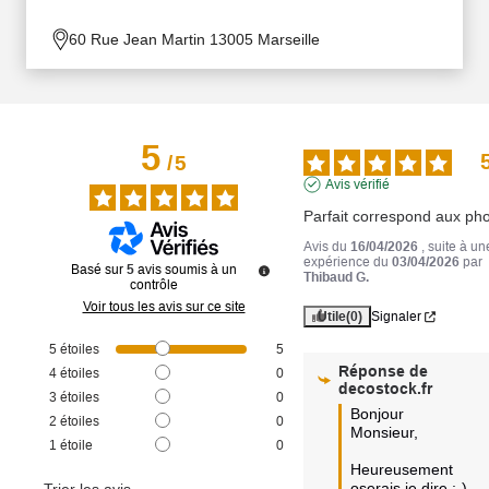
60 Rue Jean Martin 13005 Marseille
5
/
5
Avis vérifié
Parfait correspond aux pho
Avis du
16/04/2026
, suite à un
expérience du
03/04/2026
par
Basé sur
5
avis soumis à un
Thibaud G.
contrôle
Voir tous les avis sur ce site
Utile
(0)
Signaler
5
étoiles
5
Réponse de
4
étoiles
0
decostock.fr
3
étoiles
0
Bonjour 
2
étoiles
0
Monsieur,

1
étoile
0
Heureusement 
oserais je dire ;-)
