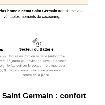
 relax home cinéma Saint Germain
transforme vos
 en véritables moments de cocooning.
me électrique 1 moteur
vous permet d’incliner
 dossier et repose-pieds, tandis que la têtière
ste précisément le maintien de votre tête.
essorts ensachés
et mousse 28 kg/m³ offre un
Secteur ou Batterie
es
le qui dure dans le temps.
Choisissez l'option batterie (autonomie
erres
ommandes latérales et batterie en option simplifient
15 jours) pour éviter de devoir brancher
tant
otidien.
le fauteuil sur le secteur : pratique pour
zig
le positionner loin d'une prise ou au
100%
bicolore
en microfibre aspect croûte de cuir, décliné
centre de la pièce.
.
ris, s’intègre facilement dans le salon.
 bois massif, suspensions zig zag et tissu New
tant assurent une grande longévité.
 Saint Germain : confort
r d’autres modèles, découvrez aussi
nos fauteuils