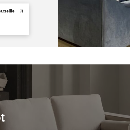
rseille
t