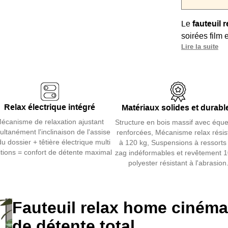
Le
fauteuil
soirées film
Lire la suite
Son
mécanis
simultanément
motorisée aju
L’
assise à r
Relax électrique intégré
Matériaux solides et durabl
confort soup
écanisme de relaxation ajustant
Structure en bois massif avec équ
Ports USB, c
ultanément l'inclinaison de l'assise
renforcées, Mécanisme relax résis
l’usage au qu
du dossier + têtière électrique multi
à 120 kg, Suspensions à ressorts 
itions = confort de détente maximal
zag indéformables et revêtement 
Son
design 
polyester résistant à l'abrasion
en beige ou g
Structure en
Nobuck résis
Fauteuil relax home cinéma
de détente total
Pour compare