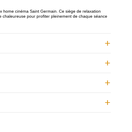
ez le fauteuil idéal.
elax home cinéma Saint Germain. Ce siège de relaxation
llure chaleureuse pour profiter pleinement de chaque séance