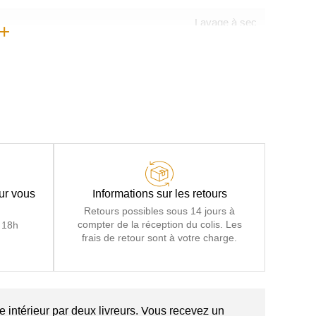
Lavage à sec
Espagne
Bois massif avec équerres renforcées
liques Zig-zag et sangles dans le dossier et les assises
 et l'inclinaison du repose-pieds et du dossier avec arrêt
hés recouverts de mousse polyuréthane densité 28 kg/m3
lectriquement par bouton, Mousse polyuréthane densité 28
kg/m3
our vous
Informations sur les retours
Retours possibles sous 14 jours à
Mousse polyuréthane densité 28 kg/m3
compter de la réception du colis. Les
 18h
frais de retour sont à votre charge.
2 ans
n latéral pour ouverture et inclinaison, Connexions USB
pour recharger les téléphones
1 colis
e intérieur par deux livreurs. Vous recevez un