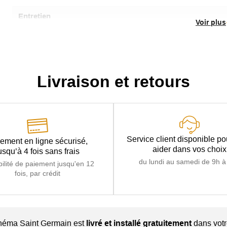
Entretien
Voir plus
Origine
Structure
Suspensions
Livraison et retours
Ressorts métal
Coussin(s)
Système relax électrique permettant l'ouverture
Assise
sur la position souhaitée, Ressorts ensac
Coussin(s)
Têtières multipositions réglables é
Dossier
Service client disponible p
ement en ligne sécurisé,
aider dans vos choix
usqu’à 4 fois sans frais
Rembourrage Accoudoirs
du lundi au samedi de 9h à
bilité de paiement jusqu'en 12
fois, par crédit
Garantie
Particularité
Système électrique incorporé grâce à un bouto
Nombre colis
cinéma Saint Germain est
livré et installé gratuitement
dans votr