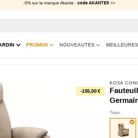
-5% sur la marque Akante :
code AKANTE5
>>
ARDIN
PROMOS
NOUVEAUTÉS
MEILLEURES
auteuil relax home cinéma Saint Germain
KOSA CON
Fauteui
-155,00 €
Germai
Tissu :