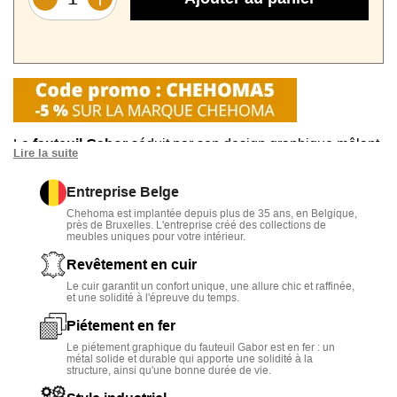
Le
fauteuil Gabor
séduit par son design graphique mêlant
Lire la suite
cuir noir
et
structure en fer noir
.
Entreprise Belge
Grâce à sa
profondeur de 102 cm
et sa
hauteur d’assise
Chehoma est implantée depuis plus de 35 ans, en Belgique,
de 45 cm
, il offre une assise lounge relaxante.
près de Bruxelles. L'entreprise créé des collections de
meubles uniques pour votre intérieur.
Le
coussin incliné
et le
dossier rembourré
assurent
Revêtement en cuir
confort et maintien.
Le cuir garantit un confort unique, une allure chic et raffinée,
et une solidité à l'épreuve du temps.
Fabriqué en cuir et métal
, ce fauteuil combine élégance,
Piétement en fer
robustesse et durabilité, idéal pour un salon ou un espace
lecture.
Le piétement graphique du fauteuil Gabor est en fer : un
métal solide et durable qui apporte une solidité à la
structure, ainsi qu'une bonne durée de vie.