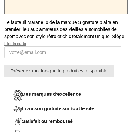
Le fauteuil Maranello de la marque Signature plaira en
premier lieu aux amateurs des vieilles automobiles de
sport avec son style rétro et chic totalement unique. Siège
iconique réalisé avec du cuir pleine fleur matelassé de
Lire la suite
couleur noire et un cadre fin en métal doré. Effet décoratif
garanti. Modèle confortable avec assise en mousse.
Prévenez-moi lorsque le produit est disponible
Des marques d'excellence
Livraison gratuite sur tout le site
Satisfait ou remboursé