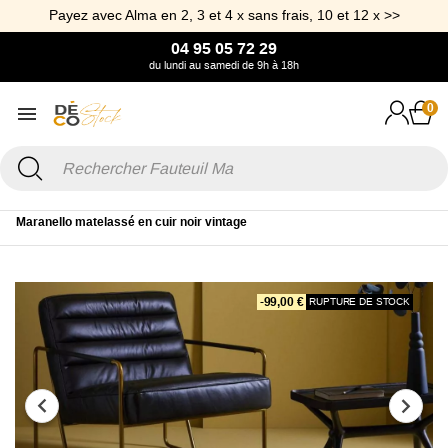
Payez avec Alma en 2, 3 et 4 x sans frais, 10 et 12 x >>
04 95 05 72 29
du lundi au samedi de 9h à 18h
0
Accueil
Canapé & Fauteuil
Fauteuil
Fauteuil Cuir
Fauteuil
Maranello matelassé en cuir noir vintage
-99,00 €
RUPTURE DE STOCK