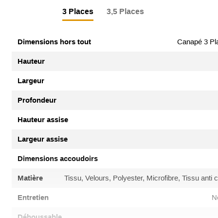
3 Places
3,5 Places
Dimensions hors tout
Canapé 3 Pla
Hauteur
Largeur
Profondeur
Hauteur assise
Largeur assise
Dimensions accoudoirs
Matière
Tissu, Velours, Polyester, Microfibre, Tissu anti 
Entretien
N
Déhoussable