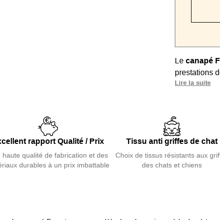
Le
canapé F
prestations d
Lire la suite
couchage. Ce 
un
pied hau
canapé est
c
offrant un co
niveau des do
cellent rapport Qualité / Prix
Tissu anti griffes de chat
quotidien
av
matelas très 
 haute qualité de fabrication et des
Choix de tissus résistants aux grif
riaux durables à un prix imbattable
des chats et chiens
personnalis
confort.