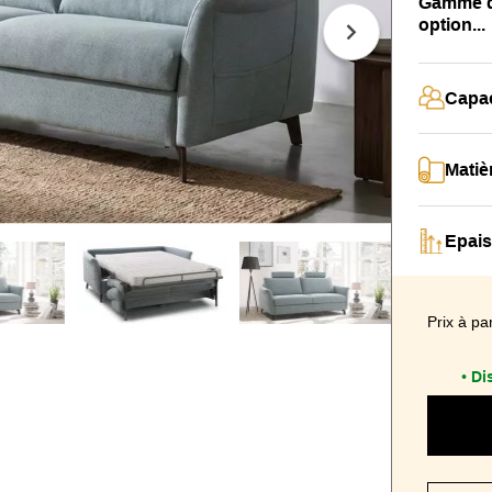
Gamme de
option...
Capac
Matiè
Epais
Prix à par
Di
•