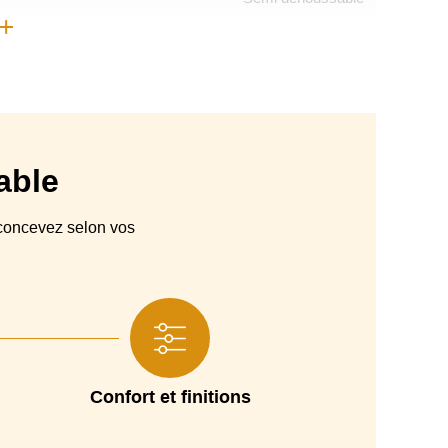
Espagne
Canapé droit, Canapé convertible
Couchage 140, Couchage 160
Pin massif, planche particules et DM.
able
Sangles élastiques entrecroisées
oncevez selon vos
mousse polyuréthane densité 30 kg/m3. Accueil souple.
n mousse polyuréthane 25 kg/m3. Accueil extra souple.
r robot de ménage.Option pieds en bois naturel hauteur
13 cm.
2 ans
Confort et finitions
140 x 200 cm, 160 x 200 cm