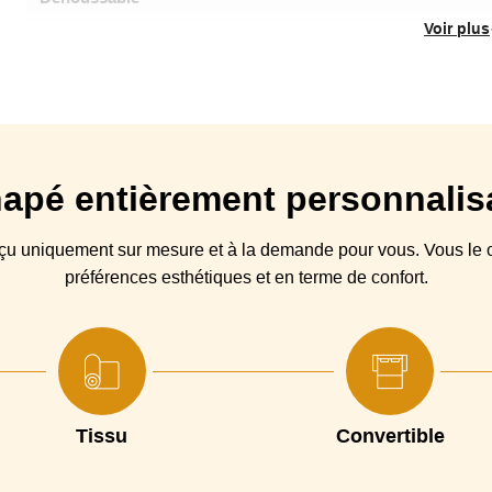
Voir plus
Origine
Type canapé
Largeur couchage
Structure
apé
entièrement personnalis
Suspensions
nçu
uniquement sur mesure et à la demande pour vous. Vous
le
c
Coussin(s) Assise
Déhoussables en 
préférences esthétiques et en terme de confort.
Coussin(s) Dossier
Déhoussables e
Piétement
Pieds chromés hauteur 13 cm.Hauteur idéale pou
Garantie
Tissu
Convertible
Dimensions matelas