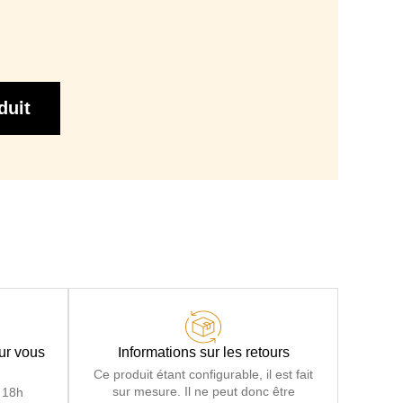
12 cm
210 cm
cile par basculement du dossier, 0 effort 0 manutention
duit
Grilles à mailles électro-soudées + sangles
 35 kg/m3 épaisseur 12 cm ou Matelas en mousse Haute
g/m3 + couche 3 cm visco élastique à mémoire de forme.
our vous
Informations sur les retours
Ce produit étant configurable, il est fait
sur mesure. Il ne peut donc être
 18h