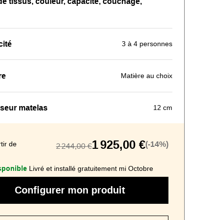
 tissus, couleur, capacité, couchage,
ité
3 à 4 personnes
re
Matière au choix
seur matelas
12 cm
1 925,00 €
tir de
(-14%)
2 244,00 €
sponible
Livré et installé gratuitement mi Octobre
Configurer mon produit