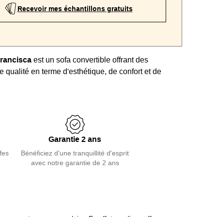
Recevoir mes échantillons gratuits
rancisca
est un sofa convertible offrant des
e qualité en terme d'esthétique, de confort et de
divan jouit d'un bel esprit décoratif et moderne avec
t
et des accoudoirs à rebord avec des poches. Ce
onfortable
avec ses rembourrages durables et
nfort souple pour les assises et extra souple au
ssiers. Enfin, il intègre un
véritable lit à usage
Garantie 2 ans
ec son
système italien de type Rapido
et son
agréable pour y dormir tous les jours. Produit
fes
Bénéficiez d'une tranquillité d'esprit
avec notre garantie de 2 ans
able
en dimensions, revêtement et autres options de