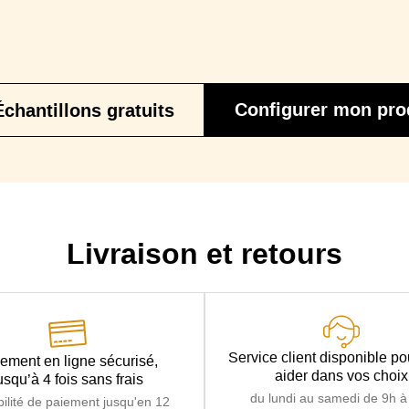
Epaisseur Matelas
Profondeur avec lit déplié
Mécanisme
Mécanique type Rapido avec ouverture fa
Configurer mon pro
Échantillons gratuits
Sommier
Matelas
Matelas en mousse Haute Résilience densité
Résilience densité 35 k
Livraison et retours
Service client disponible p
ement en ligne sécurisé,
aider dans vos choix
usqu’à 4 fois sans frais
du lundi au samedi de 9h à
bilité de paiement jusqu'en 12