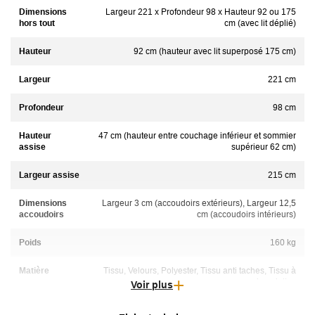
Dimensions
Largeur 221 x Profondeur 98 x Hauteur 92 ou 175
hors tout
cm (avec lit déplié)
Hauteur
92 cm (hauteur avec lit superposé 175 cm)
Largeur
221 cm
Profondeur
98 cm
Hauteur
47 cm (hauteur entre couchage inférieur et sommier
assise
supérieur 62 cm)
Largeur assise
215 cm
Dimensions
Largeur 3 cm (accoudoirs extérieurs), Largeur 12,5
accoudoirs
cm (accoudoirs intérieurs)
Poids
160 kg
Matière
Tissu, Velours, Polyester, Tissu anti taches, Tissu à
bouclettes
Voir plus
Entretien
Nettoyage à sec au pressing, lavage à froid à la main ou