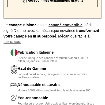
Recevoir mes échantillons gratuits
Le
canapé Bibione
est un
canapé convertible
inédit
signé Dienne avec sa mécanique novatrice
transformant
votre canapé en lit superposé
. Mécanique facile à
déployer et entièrement sécurisé permettant de disposer
Lire la suite
de 2 matelas épais et confortables. Personnalisable en
Fabrication Italienne
tissu & coloris. Déhoussable. Fabriqué en Italie. Garantie 2
Dienne fabrique ses canapés et fauteuils depuis 2000 à
ans
Altamura, dans le Sud de l'Italie
Haut de Gamme
Fabrication artisanale, Design exclusif et sélection des
meilleurs matériaux
Déhoussable et Lavable
Modèle 100% déhoussable et tissu lavable à la main 30°
Eco-responsable
Fournisseurs locaux, Usine autosuffisante en énergie, tissus