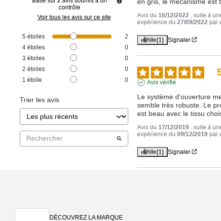
Basé sur
2
avis soumis à un
en gris, le mécanisme est 
contrôle
Avis du
16/12/2022
, suite à un
Voir tous les avis sur ce site
expérience du
27/09/2022
par
5
étoiles
2
Utile
(1)
Signaler
4
étoiles
0
3
étoiles
0
2
étoiles
0
1
étoile
0
Avis vérifié
Le système d'ouverture me
Trier les avis
semble très robuste. Le pro
est beau avec le tissu choi
Avis du
17/12/2019
, suite à un
expérience du
09/12/2019
par
Utile
(1)
Signaler
DÉCOUVREZ LA MARQUE