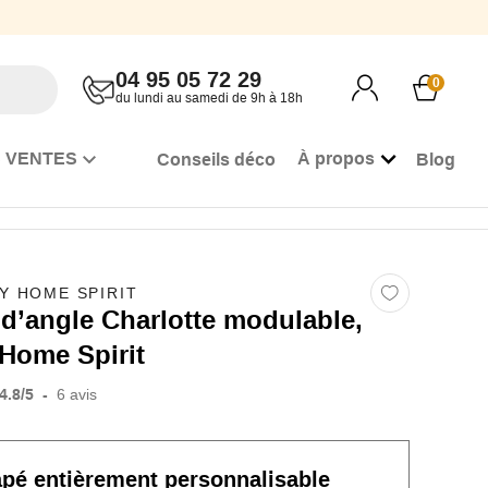
04 95 05 72 29
0
du lundi au samedi de 9h à 18h
 VENTES
À propos
Conseils déco
Blog
BY HOME SPIRIT
d’angle Charlotte modulable,
 Home Spirit
4.8
/
5
-
6
avis
apé
entièrement personnalisable