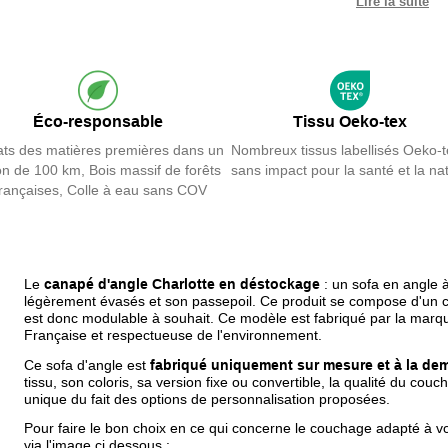
Lire la suite
une
chauffe
configuré dan
Ce sofa d'an
avec ses acc
passepoil
.
Éco-responsable
Tissu Oeko-tex
Ce divan d'a
ts des matières premières dans un
Nombreux tissus labellisés Oeko-t
on de 100 km, Bois massif de forêts
sans impact pour la santé et la na
haute densité
rançaises, Colle à eau sans COV
Ce modèle e
couleur et de
Il est
déhous
Le
canapé d'angle Charlotte en déstockage
: un sofa en angle à
légèrement évasés et son passepoil. Ce produit se compose d'un ca
Le modèle Ch
est donc modulable à souhait. Ce modèle est fabriqué par la marque
fabrication 
Française et respectueuse de l'environnement.
Ce sofa d'angle est
fabriqué uniquement sur mesure et à la d
Complétez v
tissu, son coloris, sa version fixe ou convertible, la qualité du cou
en France
.
unique du fait des options de personnalisation proposées.
Pour faire le bon choix en ce qui concerne le couchage adapté à v
via l'image ci dessous :