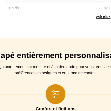
Poids
85 kg (
Voir plus
Matière
Coton, Tissu, Velours, Simil
Entretien
Déhoussable
Origine
apé
entièrement personnalis
Type canapé
nçu
uniquement sur mesure et à la demande pour vous. Vous
le
c
Structure
Hêtre, panneaux multiplex et panneaux de fib
préférences esthétiques et en terme de confort.
Suspensions
Coussin(s)
Mousse Optimum indéformable Haute Ré
Assise
Coussin(s) Dossier
remplissage flocon
Confort et finitions