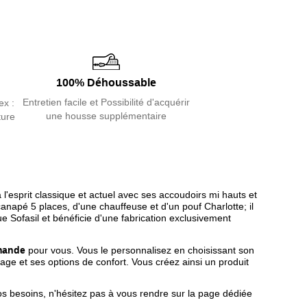
use
et un
pouf
. Un modèle modulaire peut être
s une large variété de disposition.
gle offre une
esthétique actuelle
et se distingue
oudoirs intérieurs légèrement courbés et sa
finition à
100% Déhoussable
Entretien facile et Possibilité d'acquérir
ngle est
confortable
grâce à ses assises en mousse
ex :
une housse supplémentaire
ture
 et sa grande capacité d'accueil.
st
personnalisable
avec sélection du tissu, de la
 la version fixe ou convertible.
sable
pour assurer un nettoyage facile.
 l'esprit classique et actuel avec ses accoudoirs mi hauts et
napé 5 places, d'une chauffeuse et d'un pouf Charlotte; il
arlotte, du
fabricant Sofasil
, bénéficie d'une
 Sofasil et bénéficie d'une fabrication exclusivement
Française et écologique
.
emande
pour vous. Vous le personnalisez en choisissant son
otre ensemble avec le
fauteuil Charlotte fabriqué
chage et ses options de confort. Vous créez ainsi un produit
os besoins, n'hésitez pas à vous rendre sur la page dédiée