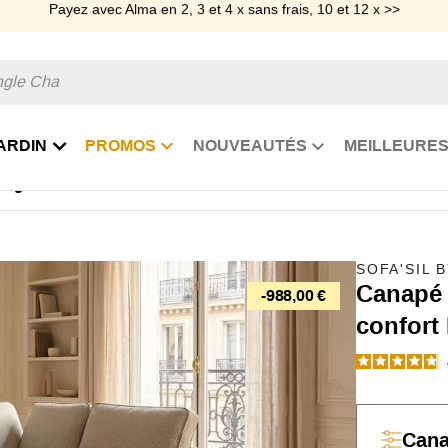
Payez avec Alma en 2, 3 et 4 x sans frais, 10 et 12 x >>
ARDIN
PROMOS
NOUVEAUTÉS
MEILLEURES
angle modulable Charlotte
SOFA'SIL 
Canapé 
-988,00 €
confort
Can