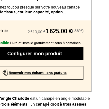
nez tout ou presque sur
votre nouveau
canapé
 tissus, couleur, capacité, option...
1 625,00 €
tir de
(-38%)
2 613,00 €
nible
Livré et installé gratuitement sous 8 semaines
Configurer mon produit
Recevoir mes échantillons gratuits
'angle Charlotte
est un canapé en angle modulable
trois éléments
: un
canapé droit à trois assises
,