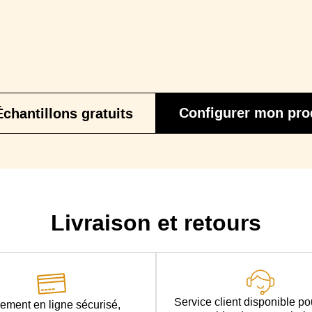
Coussin(s) Déco
Piétement
Garantie
Garant
Epaisseur Matelas
Configurer mon pro
Échantillons gratuits
Couchage
Sommier en polypropylène, matelas poly
d'appoint
Largeur 113 x Longueur 183 cm (2 places) / 
Som'toile
Couchage
Sommier à lattes de hêtre, matelas en mou
occasionnel
: Largeur 113 x Longueur 183 cm (2 place
Méralattes
Livraison et retours
Finition
Service client disponible p
ement en ligne sécurisé,