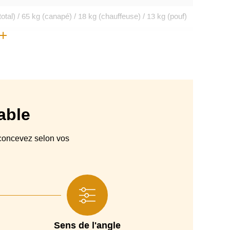
total) / 65 kg (canapé) / 18 kg (chauffeuse) / 13 kg (pouf)
i-cuir, Polyester, Microfibre, Coton/Lin, Tissu anti taches
Nettoyage au pressing à sec (recommandé)
100% déhoussable
France
able
Canapé d'angle, Canapé convertible
oncevez selon vos
res . Structure enrobée de mousse polyuréthane et d'une
sous-housse en foamé agrafée
suspension sangles élastiques
silience densité 35 kg /m3 + calotte Haute Résilience
densité 25 kg / m3
 de mousse (option : dossier Fibres creuses siliconées)
Sens de l'angle