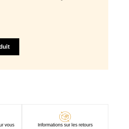
1 coussin de décoration
bois teinté wengué
ie 3 ans. Tissus label Oeko-tex / Fabrication écologique
6 cm
duit
éther densité 21 kg/m3 - épaisseur 6 cm - dimensions :
Largeur 133 x Longueur 183 cm (3 places) / Largeur 143
x Longueur 183 cm (4 et 5 places)
sse HR densité 35 kg/m3 - épaisseur 6 cm - dimensions
s) / Largeur 133 x Longueur 183 cm (3 places) / Largeur
143 x Longueur 183 cm (4 et 5 places)
Passepoil
our vous
Informations sur les retours