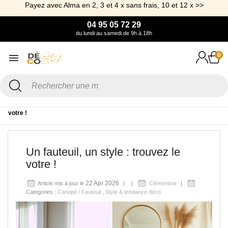
Payez avec Alma en 2, 3 et 4 x sans frais, 10 et 12 x >>
04 95 05 72 29
du lundi au samedi de 9h à 18h
0
Accueil
Blog
Canapé / Fauteuil
Un fauteuil, un style : trouvez le
votre !
Un fauteuil, un style : trouvez le
votre !
22 Apr 2026
Article mis à jour le
Clémentine
Categories :
Canapé / Fauteuil
,
Style & tendance déco