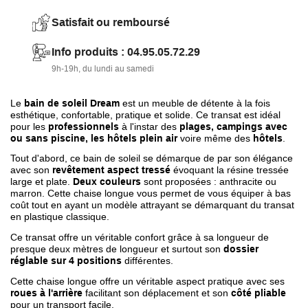
Ce transat est pratique avec son
dossier réglable sur 4
Satisfait ou remboursé
positions
, ses
roues à l'arrière
pour un déplacement
facile et son
aspect pliable
pour un transport facile.
Info produits : 04.95.05.72.29
9h-19h, du lundi au samedi
Cette chaise longue est robuste avec sa résine plastique
polypropylène
résistante aux U.V et à l'humidité
. Cette
résine
s'entretient facilement
avec une éponge humide.
Le
bain de soleil Dream
est un meuble de détente à la fois
esthétique, confortable, pratique et solide. Ce transat est idéal
pour les
professionnels
à l'instar des
plages, campings avec
Modèle vendu par
lot de 21 pièces
et fabriqué en
ou sans piscine, les hôtels plein air
voire même des
hôtels
.
Espagne avec des
matières recyclées
.
Tout d'abord, ce bain de soleil se démarque de par son élégance
avec son
revêtement aspect tressé
évoquant la résine tressée
large et plate.
Deux couleurs
sont proposées : anthracite ou
marron. Cette chaise longue vous permet de vous équiper à bas
coût tout en ayant un modèle attrayant se démarquant du transat
en plastique classique.
Ce transat offre un véritable confort grâce à sa longueur de
presque deux mètres de longueur et surtout son
dossier
réglable sur 4 positions
différentes.
Cette chaise longue offre un véritable aspect pratique avec ses
roues à l'arrière
facilitant son déplacement et son
côté pliable
pour un transport facile.