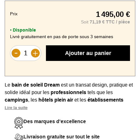
1 495,00 €
Prix
Soit
71,19 € TTC / pièce
Disponible
•
Livré gratuitement en pas de porte sous 3 semaines
Ajouter au panier
Le
bain de soleil Dream
est un transat design, pratique et
solide idéal pour les
professionnels
tels que les
campings
, les
hôtels plein air
et les
établissements
avec piscine
.
Lire la suite
Ce bain de soleil est élégant et offre une esthétique
Des marques d'excellence
moderne avec son
revêtement effet tressé
disponible en
anthracite ou marron.
Livraison gratuite sur tout le site