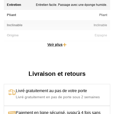
Entretien
Entretien facile. Passage avec une éponge humide.
Pliant
Pliant
Inclinable
Inclinable
Origine
Espagne
Voir plus
Particularité
Dossier réglable 4 positions, Roues à l'arrière
Usage
Restaurants / Brasseries, Snacks / Campings
Livraison et retours
Livré gratuitement au pas de votre porte
Livré gratuitement en pas de porte sous 2 semaines
Paiement en ligne sécurisé, jusqu’à 4 fois sans