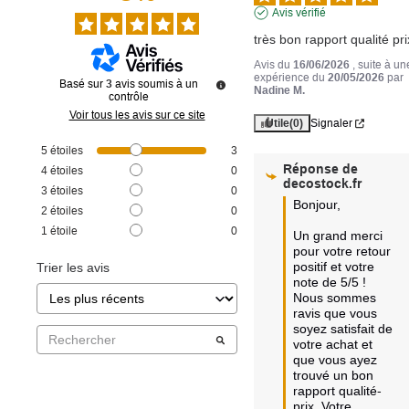
Avis vérifié
très bon rapport qualité pri
Avis du
16/06/2026
, suite à un
expérience du
20/05/2026
par
Basé sur
3
avis soumis à un
Nadine M.
contrôle
Voir tous les avis sur ce site
Utile
(0)
Signaler
5
étoiles
3
Réponse de
4
étoiles
0
decostock.fr
3
étoiles
0
Bonjour,  

2
étoiles
0
1
étoile
0
Un grand merci 
pour votre retour 
positif et votre 
Trier les avis
note de 5/5 ! 
Nous sommes 
ravis que vous 
soyez satisfait de 
votre achat et 
que vous ayez 
trouvé un bon 
rapport qualité-
prix. Votre 