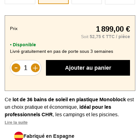
1 899,00 €
Prix
Soit
52,75 € TTC / pièce
Disponible
•
Livré gratuitement en pas de porte sous 3 semaines
Ajouter au panier
Ce
lot de 36 bains de soleil en plastique Monoblock
est
un choix pratique et économique,
idéal pour les
professionnels CHR
, les campings et les piscines.
Lire la suite
Empilables
et pesant 8 kg, ces transats se rangent
aisément et résistent bien au vent. Solides, durables et
Fabriqué en Espagne