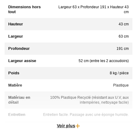
Dimensions hors
Largeur 63 x Profondeur 191 x Hauteur 43
tout
cm
Hauteur
43 cm
Largeur
63 cm
Profondeur
191 cm
Largeur assise
52 cm (entre les 2 accoudoirs)
Poids
8 kg / pièce
Matière
Plastique
Matériau en
100% Plastique Recyclé (résistant aux U.V, aux
détail
intempéries, nettoyage facile)
Entretien
Entretien facile. Passage avec une éponge humide.
Voir plus
Avec ou sans accoudoirs
Avec accoudoirs