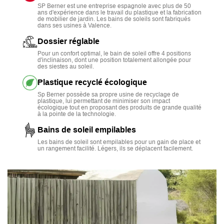
résistants aux rayons U.V
. et aux intempéries, ils sont
SP Berner est une entreprise espagnole avec plus de 50
ans d'expérience dans le travail du plastique et la fabrication
une solution durable.
de mobilier de jardin. Les bains de soleils sont fabriqués
dans ses usines à Valence.
Leur revêtement se nettoie facilement à l’éponge, tandis
Dossier réglable
que le
dossier réglable
sur quatre positions assure un
Pour un confort optimal, le bain de soleil offre 4 positions
confort optimal. Avec 191 cm de profondeur, ils
d'inclinaison, dont une position totalement allongée pour
des siestes au soleil.
conviennent aux personnes de grande taille, et le
revêtement ajouré permet une bonne circulation de l’air.
Plastique recyclé écologique
Sp Berner possède sa propre usine de recyclage de
Réalisés à
100% en plastique recyclé
, ils s’inscrivent
plastique, lui permettant de minimiser son impact
écologique tout en proposant des produits de grande qualité
dans une démarche écologique tout en proposant un
à la pointe de la technologie.
excellent rapport qualité-prix.
Bains de soleil empilables
Les bains de soleil sont empilables pour un gain de place et
un rangement facilité. Légers, ils se déplacent facilement.