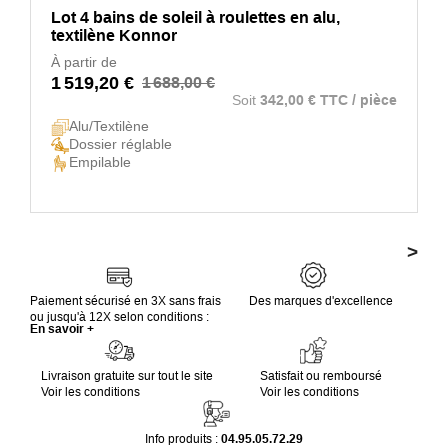
Lot 4 bains de soleil à roulettes en alu,
textilène Konnor
À partir de
1 519,20 €
1 688,00 €
Soit
342,00 € TTC / pièce
Alu/Textilène
Dossier réglable
Empilable
>
Paiement sécurisé en 3X sans frais
Des marques d'excellence
ou jusqu'à 12X selon conditions :
En savoir +
Livraison gratuite sur tout le site
Satisfait ou remboursé
Voir les conditions
Voir les conditions
Info produits :
04.95.05.72.29