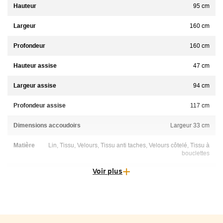
Hauteur
95 cm
Largeur
160 cm
Profondeur
160 cm
Hauteur assise
47 cm
Largeur assise
94 cm
Profondeur assise
117 cm
Dimensions accoudoirs
Largeur 33 cm
Matière
Lin, Tissu, Velours, Tissu anti taches, Velours côtelé, Tissu à
bouclettes
Voir plus
Entretien
Se référer à chaque tissu pour les consignes d'entretien
Déhoussable
100% déhoussable
Origine
Espagne