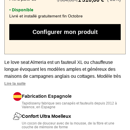
1 904,00 €
Disponible
•
Livré et installé gratuitement fin Octobre
Configurer mon produit
Le love seat Almeria est un fauteuil XL ou chauffeuse
longue évoquant les modèles amples et généreux des
maisons de campagnes anglais ou cottages. Modèle très
chaleureux à gros accoudoirs ronds habillable en lin ou en
Lire la suite
velours. Confort très agréable avec profondeur de 160 cm
Fabrication Espagnole
et assise option plumes. Personnalisable et déhoussable.
Tapidisseny fabrique ses canapés et fauteuils depuis 2012 à
Valence, en Espagne
Confort Ultra Moelleux
Un cocon de douceur avec de la mousse, de la fibre et une
couche de mémoire de forme