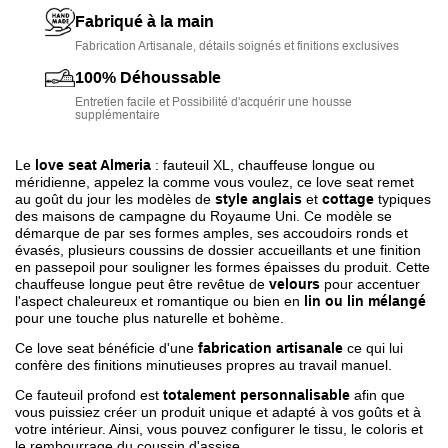
Fabriqué à la main
Fabrication Artisanale, détails soignés et finitions exclusives
100% Déhoussable
Entretien facile et Possibilité d'acquérir une housse
supplémentaire
Le
love seat Almeria
: fauteuil XL, chauffeuse longue ou
méridienne, appelez la comme vous voulez, ce love seat remet
au goût du jour les modèles de
style anglais
et
cottage
typiques
des maisons de campagne du Royaume Uni. Ce modèle se
démarque de par ses formes amples, ses accoudoirs ronds et
évasés, plusieurs coussins de dossier accueillants et une finition
en passepoil pour souligner les formes épaisses du produit. Cette
chauffeuse longue peut être revêtue de
velours
pour accentuer
l'aspect chaleureux et romantique ou bien en
lin ou lin mélangé
pour une touche plus naturelle et bohème.
Ce love seat bénéficie d'une
fabrication artisanale
ce qui lui
confère des finitions minutieuses propres au travail manuel.
Ce fauteuil profond est
totalement personnalisable
afin que
vous puissiez créer un produit unique et adapté à vos goûts et à
votre intérieur. Ainsi, vous pouvez configurer le tissu, le coloris et
le rembourrage du coussin d'assise.