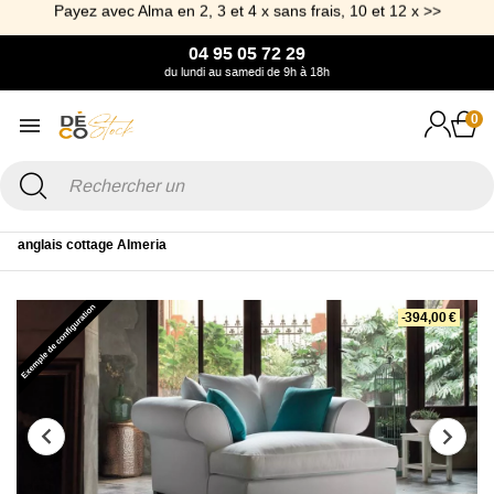
Payez avec Alma en 2, 3 et 4 x sans frais, 10 et 12 x >>
04 95 05 72 29
du lundi au samedi de 9h à 18h
0
Accueil
Canapé & Fauteuil
Fauteuil
Fauteuil XL
Love seat style
anglais cottage Almeria
-394,00 €