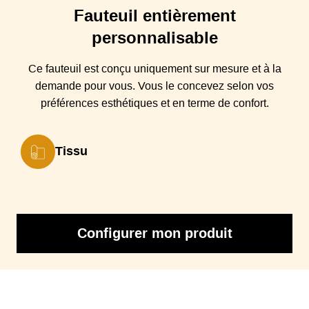
Fauteuil
entièrement
Structure
Bois de Pin massif et panneaux en particules
personnalisable
Suspensions
Sangles élastiques
Ce fauteuil est conçu
uniquement sur mesure et à la
Coussin(s)
Mousse polyuréthane 30 kg/m3 douce couvert de :
Assise
fibre et de viscoélastique
demande pour vous. Vous
le
concevez selon vos
préférences esthétiques et en terme de confort.
Coussin(s) Dossier
100% Fibres creuses siliconées
Piétement
pieds bois
Tissu
Garantie
2 ans
Tissu
Tissus Label Oeko-tex (sans substances nocives pour la santé
et l'environnement)
Configurer mon produit