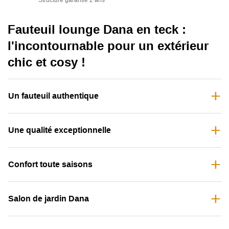
Structure garantie 2 ans
Il s’intègre parfaitement avec la
collection Dana
pour un
salon extérieur harmonieux et raffiné.
Fauteuil lounge Dana en teck
:
l'incontournable pour un extérieur
chic et cosy !
Un fauteuil authentique
Une qualité exceptionnelle
Confort toute saisons
Salon de jardin Dana