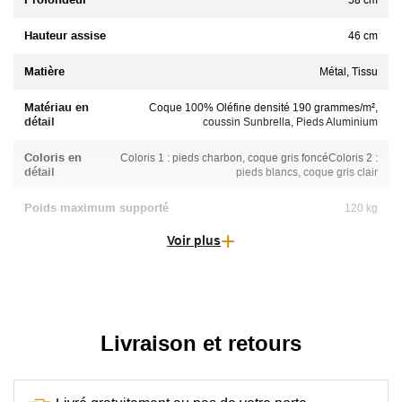
58 cm
Hauteur assise
46 cm
Matière
Métal, Tissu
Matériau en
Coque 100% Oléfine densité 190 grammes/m²,
détail
coussin Sunbrella, Pieds Aluminium
Coloris en
Coloris 1 : pieds charbon, coque gris foncéColoris 2 :
détail
pieds blancs, coque gris clair
Poids maximum supporté
120 kg
Voir plus
Livraison et retours