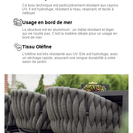
Idéale autour d'une table en métal ou en verre.
Ce tissu technique est particulièrement résistant aux rayons
UV. Il est hydrofuge, résistant à l'eau, respirant, et facile à
nettoyer
Usage en bord de mer
La structure est en aluminium : un métal résistant et léger
qui ne rouille pas. C'est la matière idéale pour un usage en
bord de mer.
Tissu Oléfine
L'oléfine est très résistante aux UV. Elle est hydrofuge, avec
un séchage rapide, assurant une longue durabilité à votre
salon de jardin.