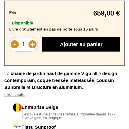
659,00 €
Prix
Disponible
•
Livré gratuitement en pas de porte sous 15 jours
Ajouter au panier
La
chaise de jardin haut de gamme Vigo
allie
design
contemporain
,
coque tressée matelassée
,
coussin
Sunbrella
et
structure en aluminium
.
Lire la suite
Disponible en
2 coloris
(charbon/gris foncé ou blanc/gris
clair).
Entreprise Belge
Gescova est une entreprise familiale implantée depuis 1977
Elle offre un
confort optimal
grâce à sa mousse intégrée,
à Wevelgem, en Belgique
son coussin doux et ses matériaux respirants et résistants.
Tissu Sunproof