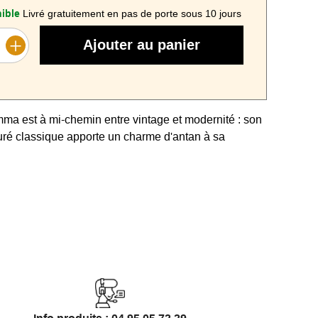
ible
Livré gratuitement en pas de porte sous 10 jours
Ajouter au panier
ma est à mi-chemin entre vintage et modernité : son
uré classique apporte un charme d'antan à sa
oderne et arrondie.
en aluminium la protège efficacement de la rouille et
e longue durée de vie. Le tressage réalisé à la main
nitions à la hauteur de la qualité haut de gamme de
inée.