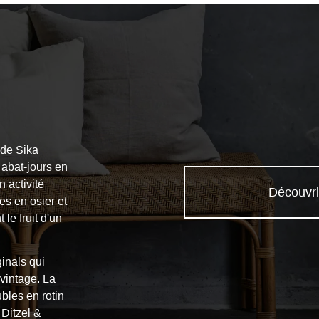
nde Sika
 abat-jours en
 activité
Découvri
es en osier et
le fruit d'un
ginals qui
vintage. La
ubles en rotin
Ditzel &