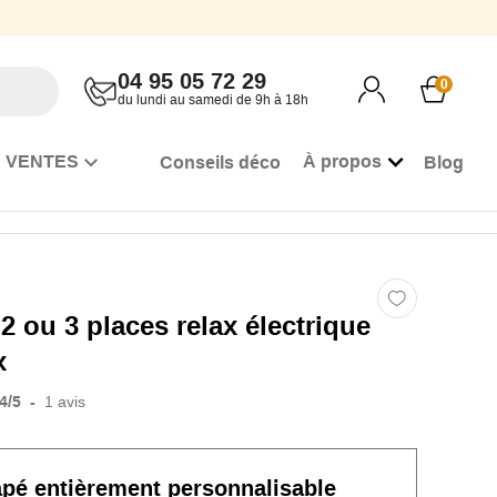
04 95 05 72 29
0
du lundi au samedi de 9h à 18h
 VENTES
À propos
Conseils déco
Blog
2 ou 3 places relax électrique
x
4
/
5
-
1
avis
apé
entièrement personnalisable