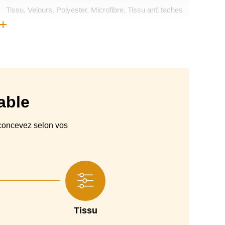
Tissu, Velours, Polyester, Microfibre, Tissu anti taches
Semi déhoussable
Espagne
Canapé droit
Bois de pin , renforcé par des panneaux de particules
able
, recouverte de fibres de polyester, Mécanisme relax :
ouverture et fermeture détente motorisée (1 moteur)
oncevez selon vos
couverte de fibres de polyester, Têtière inclinable avec
charnière italienne
Pieds métalliques
2 ans
Tissu