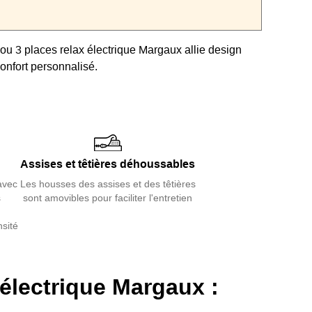
ou 3 places relax électrique Margaux allie design
onfort personnalisé.
canisme motorisé, il permet une relaxation optimale
surélevées.
« Mur 0 » autorise une installation proche du mur (8
ières réglables et les assises en mousse haute densité
Assises et têtières déhoussables
ssurent un maintien ergonomique.
avec
Les housses des assises et des têtières
ersonnalisable en taille, tissu et couleur, il est aussi
s
sont amovibles pour faciliter l'entretien
ce à ses housses déhoussables.
sité
n salon contemporain et confortable.
électrique Margaux :