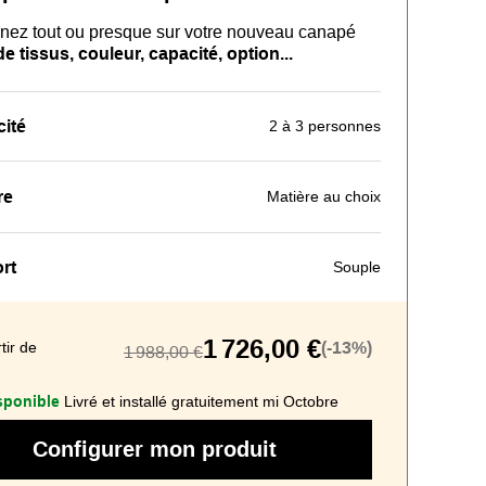
nez tout ou presque sur
votre nouveau
canapé
 tissus, couleur, capacité, option...
ité
2 à 3 personnes
re
Matière au choix
rt
Souple
1 726,00 €
tir de
(-13%)
1 988,00 €
sponible
Livré et installé gratuitement mi Octobre
Configurer mon produit