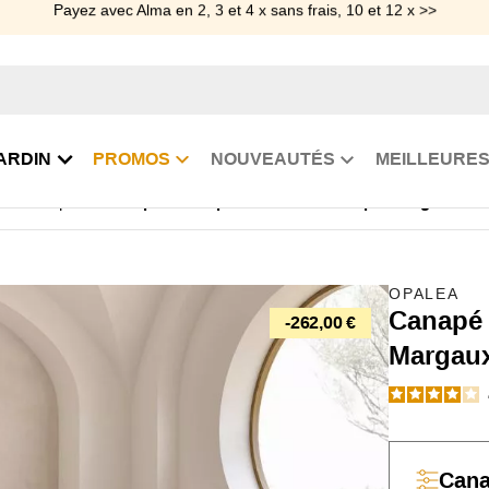
Payez avec Alma en 2, 3 et 4 x sans frais, 10 et 12 x >>
ARDIN
PROMOS
NOUVEAUTÉS
MEILLEURES
 électrique
Canapé 2 ou 3 places relax électrique Margaux
OPALEA
Canapé 
-262,00 €
Margau
Can