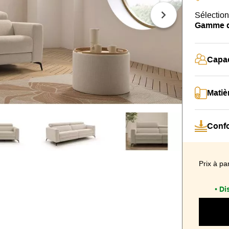
Sélection
Gamme de
Capac
Matiè
Confo
Prix à par
Di
•