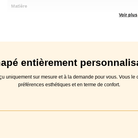
Matière
Voir plus
Déhoussable
Origine
Type canapé
Structure
apé
entièrement personnalis
Coussin(s)
Mousse de polyuréthane de 34 kg/m3 
Assise
nçu
uniquement sur mesure et à la demande pour vous. Vous
le
c
préférences esthétiques et en terme de confort.
Coussin(s)
Mousse de polyuréthane de 20 kg/m3 , re
Dossier
Piétement
Garantie