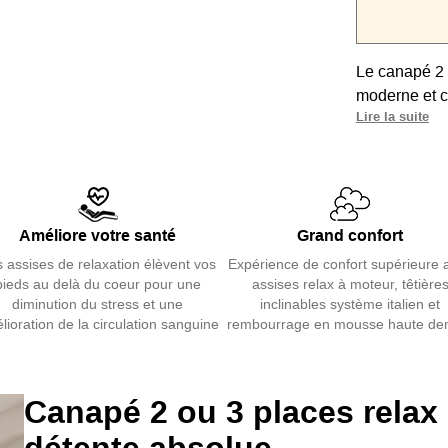
Le canapé 2 
moderne et c
Lire la suite
Doté d’un mé
avec jambes 
Son système 
cm). Les têt
Améliore votre santé
Grand confort
(34 kg/m³) a
 assises de relaxation élèvent vos
Expérience de confort supérieure 
Entièrement p
pieds au delà du coeur pour une
assises relax à moteur, têtière
pratique grâ
diminution du stress et une
inclinables système italien et
lioration de la circulation sanguine
rembourrage en mousse haute den
Idéal pour u
Canapé 2 ou 3 places relax 
détente absolue