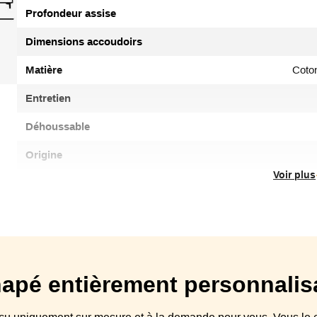
Profondeur assise
Dimensions accoudoirs
Matière
Coton
Entretien
Déhoussable
Origine
Voir plus
Type canapé
Structure
en hêtre massif, panneaux de fibres et de pa
Suspensions
Coussin(s) Assise
assises en mousse Optimum Hau
apé
entièrement personnalis
Coussin(s)
2 coussins de dos, Dossier standard 
Dossier