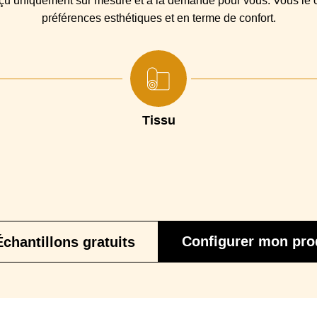
nçu
uniquement sur mesure et à la demande pour vous. Vous
le
c
préférences esthétiques et en terme de confort.
Piétement
Garantie
Certification
Tissu
Configurer mon pro
Échantillons gratuits