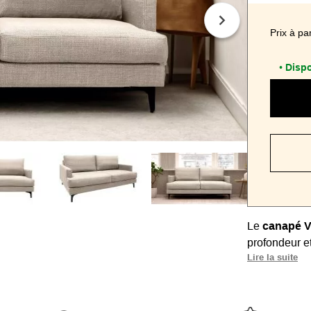
Prix à par
Dispo
•
Le
canapé 
profondeur e
Lire la suite
Ce sofa offre
cm
et son ga
Ce produit e