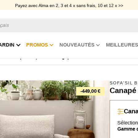
Payez avec Alma en 2, 3 et 4 x sans frais, 10 et 12 x >>
ARDIN
PROMOS
NOUVEAUTÉS
MEILLEURES
s
Canapé français et écologique Vadim
SOFA'SIL 
Canapé 
-449,00 €
Can
Sélection
Gamme de