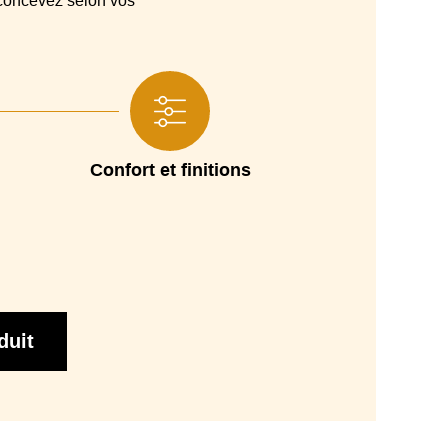
oncevez selon vos
pieds en métal noir - hauteur 13 cm
3 ans
Oeko-Tex ®
Confort et finitions
duit