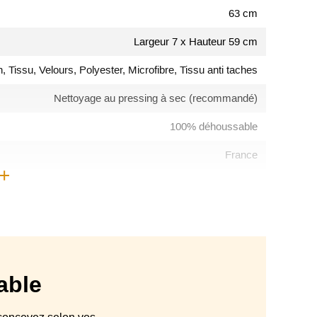
63 cm
Largeur 7 x Hauteur 59 cm
, Tissu, Velours, Polyester, Microfibre, Tissu anti taches
Nettoyage au pressing à sec (recommandé)
100% déhoussable
France
Canapé droit
rticules. Recouvert d'une housse en foamé blanc agrafée
sangles élastiques entrecroisées tendues
te Résilience densité 35 kg/m3 + calotte HR 26 kg/m3
able
: remplissage flocons de mousse calibrés ou Dossier en
Fibres creuses siliconées (option)