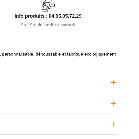
 du confort.
Info produits : 04.95.05.72.29
 entièrement le
dé-housser
de manière à faciliter
9h-19h, du lundi au samedi
.
énéficie d'une
fabrication française et écologique
s le Nord de la France.
e, personnalisable, déhoussable et fabriqué écologiquement
stre similaire, découvrez le
canapé Square avec
et le
canapé sur pieds Brehat
.