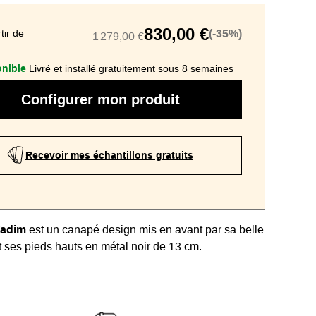
830,00 €
tir de
(-35%)
1 279,00 €
nible
Livré et installé gratuitement sous 8 semaines
Configurer mon produit
Recevoir mes échantillons gratuits
Vadim
est un canapé design mis en avant par sa belle
t ses pieds hauts en métal noir de 13 cm.
 un très bon confort avec son
assise profonde de 63
rnissage en mousse haute densité.
st
paramétrable
avec choix de la taille, du