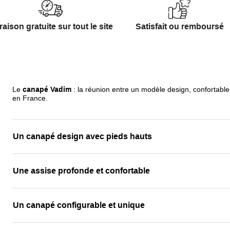
revêtement et
raison gratuite sur tout le site
Satisfait ou remboursé
Vous pouvez
son entretien
Ce canapé b
réalisée dan
Le
canapé Vadim
: la réunion entre un modèle design, confortabl
Dans un regi
en France.
pieds métal
Un canapé design avec pieds hauts
Une assise profonde et confortable
Un canapé configurable et unique