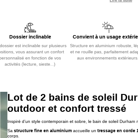
Lire la suite
confort d’ext
Décliné en
c
tous les espa
Dossier incl
Dossier inclinable
Convient à un usage extéri
résistants au
dossier est inclinable sur plusieurs
Structure en aluminium robuste, lé
Vendu par lo
sitions, vous assurant un confort
et ne rouille pas, parfaitement ada
pensée pour 
personnalisé en fonction de vos
aux environnements extérieurs
activités (lecture, sieste...)
Lot de 2 bains de soleil D
outdoor et confort tressé
Inspiré d’un style contemporain et sobre, le bain de soleil Durham
Sa
structure fine en aluminium
accueille un
tressage en corde
corps.