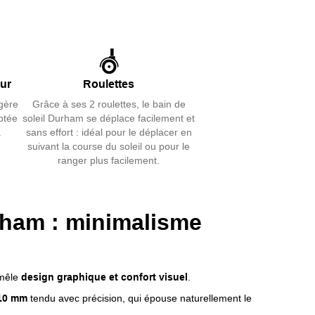
érieur durable.
oloris lin ou charbon
, son design sobre s’intègre à
ces jardin.
inable, roulettes de déplacement et matériaux
eur
Roulettes
x UV et intempéries en font un indispensable de l’été.
gère
Grâce à ses 2 roulettes, le bain de
t de 2. Une création
Jati Kebon
, esthétique et
ptée
soleil Durham se déplace facilement et
durer.
.
sans effort : idéal pour le déplacer en
suivant la course du soleil ou pour le
ranger plus facilement.
urham
: minimalisme
 mêle
design graphique et confort visuel
.
 10 mm
tendu avec précision, qui épouse naturellement le