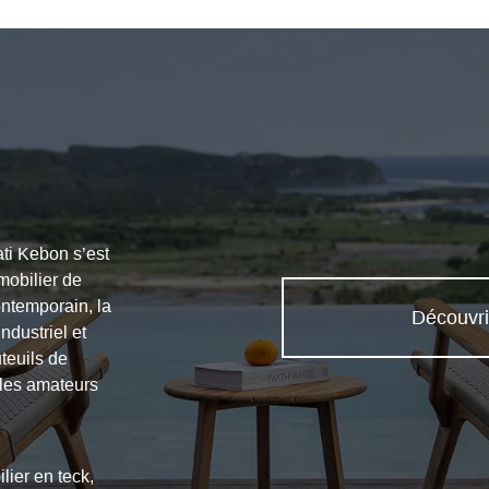
ti Kebon s’est
obilier de
ntemporain, la
Découvri
ndustriel et
teuils de
 les amateurs
lier en teck,