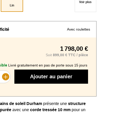
Voir plus
Lin
ficité
Avec roulettes
1 798,00 €
Soit
899,00 € TTC / pièce
ible
Livré gratuitement en pas de porte sous 15 jours
Ajouter au panier
bains de soleil
Durham
présente une
structure
épurée
avec une
corde tressée 10 mm
pour un