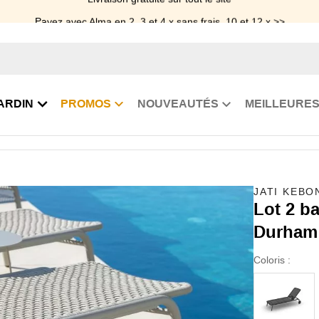
Payez avec Alma en 2, 3 et 4 x sans frais, 10 et 12 x >>
ARDIN
PROMOS
NOUVEAUTÉS
MEILLEURES
soleil en alu et corde Durham
JATI KEBO
Lot 2 ba
Durham
Coloris :