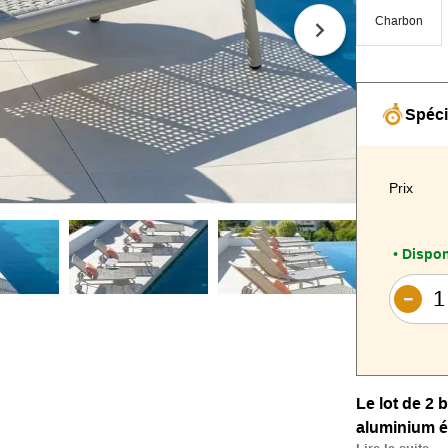
Charbon
Spéci
Prix
Dispon
•
Le lot de 2 
aluminium 