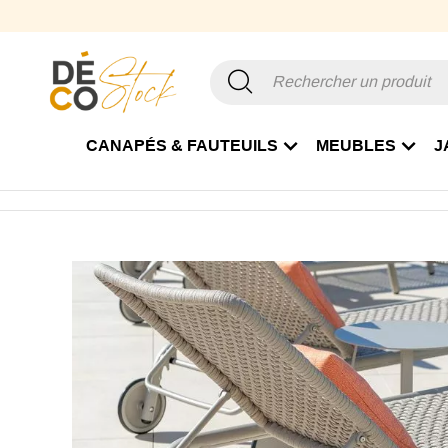
CANAPÉS & FAUTEUILS
MEUBLES
J
Accueil
Jardin
Bain de soleil & transat
Lot 2 bains de 