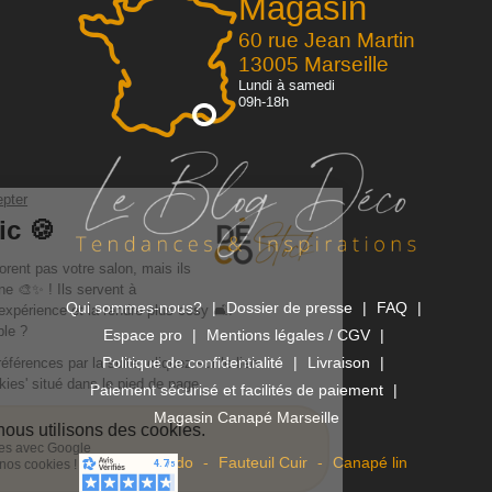
Magasin
60 rue Jean Martin
13005 Marseille
Lundi à samedi
09h-18h
Qui sommes-nous?
Dossier de presse
FAQ
Espace pro
Mentions légales / CGV
Politique de confidentialité
Livraison
Paiement sécurisé et facilités de paiement
Magasin Canapé Marseille
Canapé Rapido
Fauteuil Cuir
Canapé lin