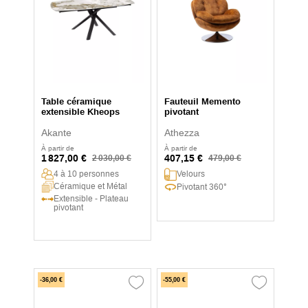
Table céramique
Fauteuil Memento
extensible Kheops
pivotant
Akante
Athezza
À partir de
À partir de
1 827,00 €
407,15 €
2 030,00 €
479,00 €
4 à 10 personnes
Velours
Céramique et Métal
Pivotant 360°
Extensible - Plateau
pivotant
-36,00 €
-55,00 €