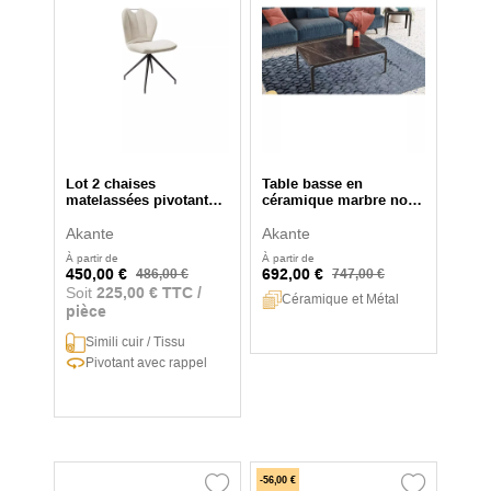
Lot 2 chaises
Table basse en
matelassées pivotantes
céramique marbre noir
New York
Sumatra
Akante
Akante
À partir de
À partir de
450,00 €
692,00 €
486,00 €
747,00 €
Soit
225,00 € TTC /
Céramique et Métal
pièce
Simili cuir / Tissu
Pivotant avec rappel
-56,00 €