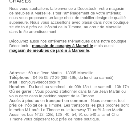
CHAISES
Nous vous souhaitons la bienvenue à Décostock, votre magasin
de meubles à Marseille. Pour l'aménagement de votre intérieur,
nous vous proposons un large choix de mobilier design de qualité
supérieure. Nous vous accueillons avec plaisir dans notre boutique
située tout près de l'hôpital de la Timone, au cœur de Marseille,
dans le 5e arrondissement.
Découvrez aussi nos différentes thématiques dans notre boutique
Décostock :
magasin de canapés à Marseille
mais aussi
magasin de meubles de jardin à Marseille
.
Adresse
: 60 rue Jean Martin - 13005 Marseille
Téléphone
: 04 95 05 72 29 (09h-19h, du lundi au samedi)
Mail
: bonjour@decostock.fr
Horaires
: Du lundi au vendredi : de 09h-18h / Le samedi : 10h-17h
Où se garer
: Vous pouvez stationner dans la rue Jean Martin ou
vous garer dans le parking payant de la Timone
Accès à pied
ou en
transport en commun
: Nous sommes tout
près de l'hôpital de la Timone. Les transports les plus proches sont
le métro M1 arrêt La Timone ou le tramway T1 arrêt Jean Martin.
Aussi les bus N°12, 12B, 12S, 40, 54, 91 ou 540 à l'arrêt Chu
Timone vous déposent tout près de notre boutique.