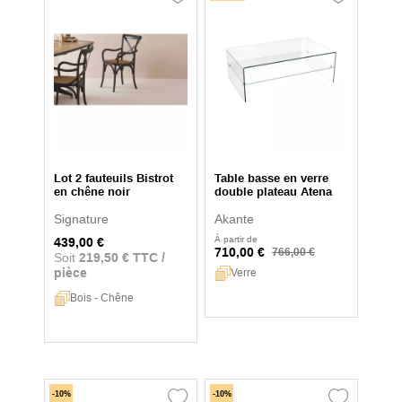
Lot 2 fauteuils Bistrot
Table basse en verre
en chêne noir
double plateau Atena
Signature
Akante
À partir de
439,00 €
710,00 €
766,00 €
Soit
219,50 € TTC /
pièce
Verre
Bois - Chêne
-10%
-10%