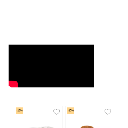
-10%
-15%